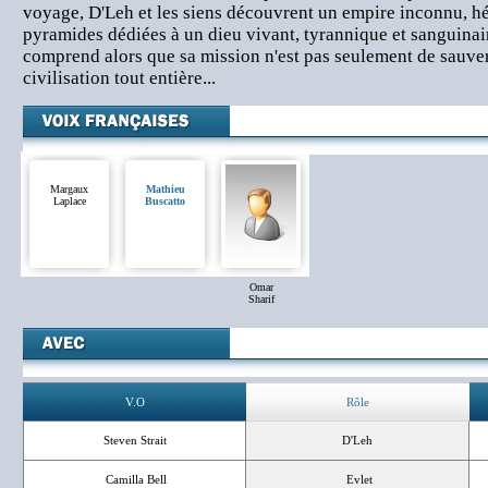
voyage, D'Leh et les siens découvrent un empire inconnu, h
pyramides dédiées à un dieu vivant, tyrannique et sanguinai
comprend alors que sa mission n'est pas seulement de sauver
civilisation tout entière...
Margaux
Mathieu
Laplace
Buscatto
Omar
Sharif
V.O
Rôle
Steven Strait
D'Leh
Camilla Bell
Evlet