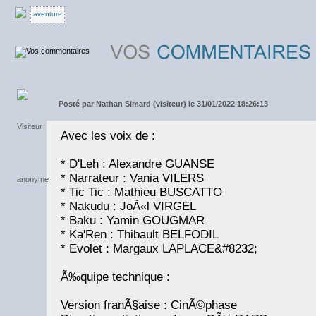
aventure
Posté par
Nathan Simard (visiteur) le 31/01/2022 18:26:13
Avec les voix de :
* D'Leh : Alexandre GUANSE
* Narrateur : Vania VILERS
* Tic Tic : Mathieu BUSCATTO
* Nakudu : JoÃ«l VIRGEL
* Baku : Yamin GOUGMAR
* Ka'Ren : Thibault BELFODIL
* Evolet : Margaux LAPLACE&#8232;
Ã‰quipe technique :
Version franÃ§aise : CinÃ©phase