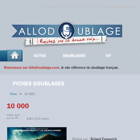
Rejoignez sans plus attendre la communauté
AlloDoublage
!
ACTUS
DOUBLAGES
V.F
Bienvenue sur AlloDoublage.com
, le site référence du doublage français.
Films
>
10 000
Votre avis
sur la VF :
2.6
/5 (233 notes)
Réalisé par
: Roland Emmerich