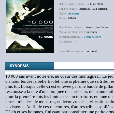
Date de sortie cinéma
: 12 Mars 2008
Long Métrage
: Américain - Sud-Africain
Genre
:
Aventure
Durée
: 01h49
Distributeur Français
: Warner Bros France
Maison de Doublage
: Cinéphase
Direction Artistique
:
Jenny Gerard
Adaptation
:
NC
Supervision Créative
: Lori Rault
10 000 ans avant notre ère, au coeur des montagnes... Le je
d'amour tendre la belle Evolet, une orpheline que sa tribu re
plus tôt. Lorsque celle-ci est enlevée par une bande de pillar
rescousse à la tête d'une poignée de chasseurs de mammouth
pour la première fois les limites de son territoire, entame un
terres infestées de monstres, et découvre des civilisations d
l'existence. Au fil de ces rencontres, d'autres tribus, spoliées
D'Leh et ses hommes, finissant par constituer une petite arm