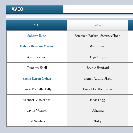
V.O
Rôle
Johnny Depp
Benjamin Barker / Sweeney Todd
Helena Bonham Carter
Mrs. Lovett
Alan Rickman
Juge Turpin
Timothy Spall
Beadle Bamford
Sacha Baron Cohen
Signor Adolfo Pirelli
Laura Michelle Kelly
Lucy / La Mandiante
Michael N. Harbour
Jonas Fogg
Jayne Wisener
Johanna
Ed Sanders
Toby