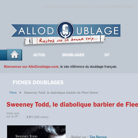
Rejoignez sans plus attendre la communauté
AlloDoublage
!
ACTUS
DOUBLAGES
V.F
Bienvenue sur AlloDoublage.com
, le site référence du doublage français.
Films
>
Sweeney Todd, le diabolique barbier de Fleet Street
Votre avis
sur la VF :
2.8
/5 (289 notes)
Réalisé par
:
Tim Burton