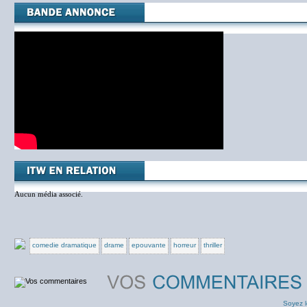
Aucun média associé.
comedie dramatique
drame
epouvante
horreur
thriller
Soyez l