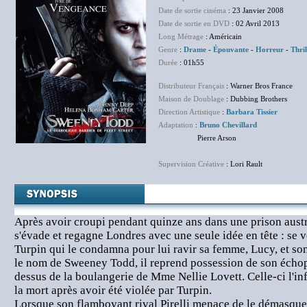
Date de sortie cinéma
: 23 Janvier 2008
Date de sortie en DVD
: 02 Avril 2013
Long Métrage
: Américain
Genre
:
Drame
-
Épouvante
-
Horreur
-
Thril
Durée
: 01h55
Distributeur Français
: Warner Bros France
Maison de Doublage
: Dubbing Brothers
Direction Artistique
:
Barbara Tissier
Adaptation
:
Bruno Chevillard
Pierre Arson
Supervision Créative
: Lori Rault
Après avoir croupi pendant quinze ans dans une prison aust
s'évade et regagne Londres avec une seule idée en tête : se 
Turpin qui le condamna pour lui ravir sa femme, Lucy, et s
le nom de Sweeney Todd, il reprend possession de son échopp
dessus de la boulangerie de Mme Nellie Lovett. Celle-ci l'
la mort après avoir été violée par Turpin.
Lorsque son flamboyant rival Pirelli menace de le démasque