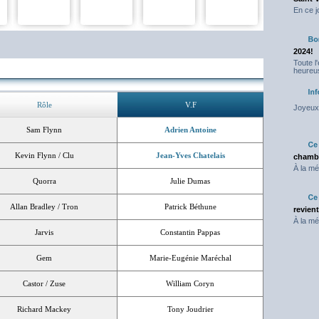
En ce j
2024!
Toute l
heureus
Rôle
V.F
Joyeux 
Sam Flynn
Adrien Antoine
Kevin Flynn / Clu
Jean-Yves Chatelais
chambr
À la mé
Quorra
Julie Dumas
Allan Bradley / Tron
Patrick Béthune
revien
À la mé
Jarvis
Constantin Pappas
Gem
Marie-Eugénie Maréchal
Castor / Zuse
William Coryn
Richard Mackey
Tony Joudrier