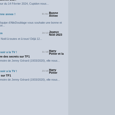
our du 14 Février 2024, Cupidon nous...
Bonne
01/01/2024
Annee
'équipe d'AlloDoublage vous souhaite une bonne et
e...
Joyeux
24/12/2023
Noel 2023
Noël à toutes et à tous! Déjà 12...
Harry
31/10/2023
Potter et la
e des secrets sur TF1
moire de Jenny Gérard (1933/2020), elle nous...
Harry
23/10/2023
Potter
t sur TF1
moire de Jenny Gérard (1933/2020), elle nous...