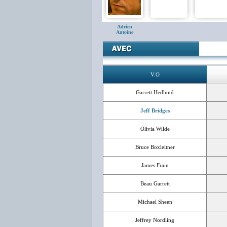
Adrien
Antoine
V.O
Garrett Hedlund
Jeff Bridges
Olivia Wilde
Bruce Boxleitner
James Frain
Beau Garrett
Michael Sheen
Jeffrey Nordling