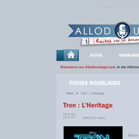
Rejoignez sans plus atte
ACTUS
DOUBLAGE
Bienvenue sur AlloDoublage.com
, le site référe
Films
>
Tron : L'Heritage
Votre avis
sur la VF :
2.0
/5 (214 notes)
Réalisé