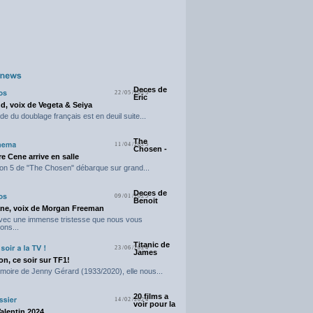
Deces de
22/05/2025
Eric
d, voix de Vegeta & Seiya
e du doublage français est en deuil suite...
The
11/04/2025
Chosen -
e Cene arrive en salle
on 5 de "The Chosen" débarque sur grand...
Deces de
09/01/2025
Benoit
ne, voix de Morgan Freeman
avec une immense tristesse que nous vous
ons...
Titanic de
23/06/2024
James
n, ce soir sur TF1!
moire de Jenny Gérard (1933/2020), elle nous...
20 films a
14/02/2024
voir pour la
Valentin 2024