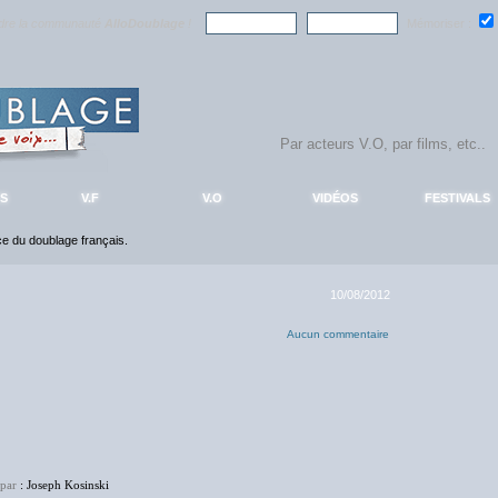
ndre la communauté
AlloDoublage
!
Mémoriser :
S
V.F
V.O
VIDÉOS
FESTIVALS
nce du doublage français.
10/08/2012
Aucun commentaire
 par
: Joseph Kosinski