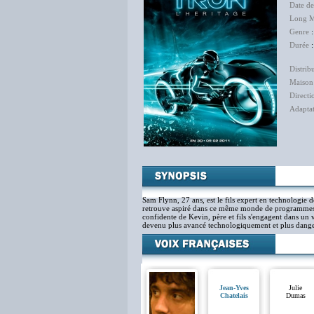
Date de
Long M
Genre
:
Durée
:
Distrib
Maison
Directi
Adapta
Sam Flynn, 27 ans, est le fils expert en technologie d
retrouve aspiré dans ce même monde de programmes re
confidente de Kevin, père et fils s'engagent dans un 
devenu plus avancé technologiquement et plus dange
Jean-Yves
Julie
Chatelais
Dumas