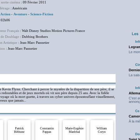
 sortie cinéma
: 09 Février 2011
étrage
: Américain
Action
-
Aventure
-
Science-Fiction
 02h06
uteur Français
: Walt Disney Studios Motion Pictures France
 de Doublage
: Dubbing Brothers
on Artistique
: Jean-Marc Pannetier
Legran
tion
: Jean-Marc Pannetier
Le mond
Dernier
La sais
e Kevin Flynn. Cherchant à percer le mystère de la disparition de son père, il se
doutables et de jeux mortels où vit son père depuis 25 ans. Avec la fidèle
Allema
voyage où la mort guette, à travers un cyber univers époustouflant visuellement,
C'est 
reux que jamais...
annonç
Camero
À la mé
Patrick
Constantin
Marie-Eugénie
William
Béthune
Pappas
Maréchal
Coryn
Saint 