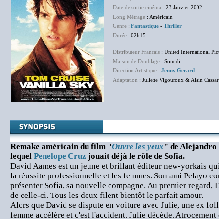
Date de sortie cinéma
: 23 Janvier 2002
Long Métrage
: Américain
Genre
:
Fantastique
-
Thriller
Durée
: 02h15
Distributeur Français
: United International Pic
Maison de Doublage
: Sonodi
Direction Artistique
:
Jenny Gerard
Adaptation
: Juliette Vigouroux & Alain Cassa
Remake américain du film "
Ouvre les yeux
" de Alejandro
lequel
Penelope Cruz
jouait déjà le rôle de Sofia.
David Aames est un jeune et brillant éditeur new-yorkais qui a
la réussite professionnelle et les femmes. Son ami Pelayo co
présenter Sofia, sa nouvelle compagne. Au premier regard,
de celle-ci. Tous les deux filent bientôt le parfait amour.
Alors que David se dispute en voiture avec Julie, une ex foll
femme accélère et c'est l'accident. Julie décède. Atrocement 