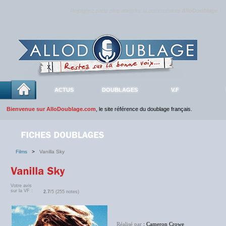
Rejoignez sans plus attendre la communauté
AlloDoublage
!
ACTUS
DOUBLAGES
V.F
Bienvenue sur AlloDoublage.com
, le site référence du doublage français.
Films
>
Vanilla Sky
Votre avis
sur la VF :
2.7
/5 (255 notes)
Réalisé par
: Cameron Crowe