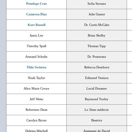
Penelope Cruz
Sofia Serrano
Cameron Diaz
Julie Gianni
Kurt Russell
Dr. Curtis McCabe
Jason Lee
Brian Shelby
Timothy Spall
Thomas Tipp
Armand Schultz
Dr. Pomeranz
Tilda Swinton
Rebecca Dearborn
Noah Taylor
Edmund Ventura
Alice Marie Crowe
Lucid Dreamer
Jeff Weiss
Raymond Tooley
Robertson Dean
Le 3ème médecin
Carolyn Byrne
Beatrice
Deleina Mitchell
Assistante de David