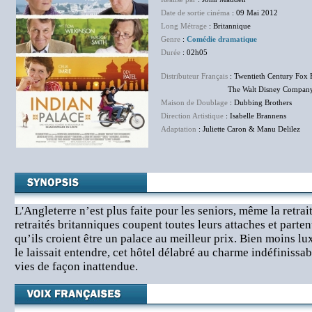
Date de sortie cinéma
: 09 Mai 2012
Long Métrage
: Britannique
Genre
:
Comédie dramatique
Durée
: 02h05
Distributeur Français
: Twentieth Century Fox 
The Walt Disney Company F
Maison de Doublage
: Dubbing Brothers
Direction Artistique
: Isabelle Brannens
Adaptation
: Juliette Caron & Manu Delilez
L'Angleterre n’est plus faite pour les seniors, même la retrai
retraités britanniques coupent toutes leurs attaches et parten
qu’ils croient être un palace au meilleur prix. Bien moins lu
le laissait entendre, cet hôtel délabré au charme indéfinissa
vies de façon inattendue.