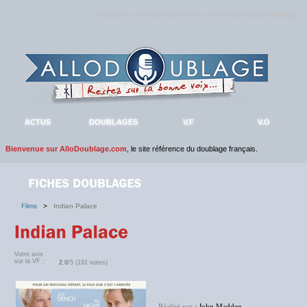
Rejoignez sans plus attendre la communauté
AlloDoublage
!
ACTUS
DOUBLAGES
V.F
V.O
Bienvenue sur AlloDoublage.com
, le site référence du doublage français.
Films
>
Indian Palace
Votre avis
sur la VF :
2.0
/5 (191 notes)
Réalisé par
: John Madden