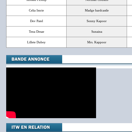
Celia Imrie
Madge hardcastle
Dev Patel
Sonny Kapoor
Tena Desae
Sunaina
Lillete Dubey
Mrs. Kappoor