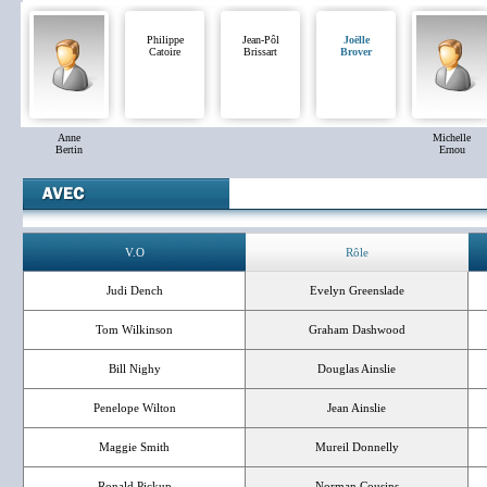
Philippe
Jean-Pôl
Joëlle
Catoire
Brissart
Brover
Anne
Michelle
Bertin
Ernou
V.O
Rôle
Judi Dench
Evelyn Greenslade
Tom Wilkinson
Graham Dashwood
Bill Nighy
Douglas Ainslie
Penelope Wilton
Jean Ainslie
Maggie Smith
Mureil Donnelly
Ronald Pickup
Norman Cousins