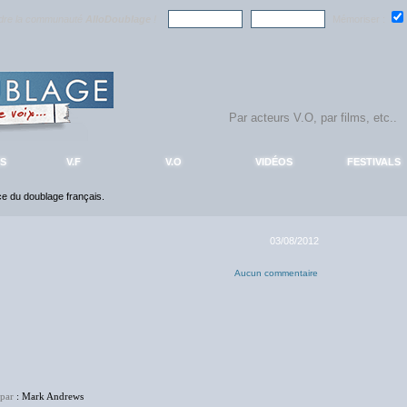
ndre la communauté
AlloDoublage
!
Mémoriser :
S
V.F
V.O
VIDÉOS
FESTIVALS
nce du doublage français.
03/08/2012
Aucun commentaire
 par
: Mark Andrews