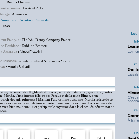
nda Chapman
 sortie cinéma
: 1er Août 2012
étrage
: Américain
:
Animation
-
Aventure
-
Comédie
 01h35
uteur Français
: The Walt Disney Company France
 de Doublage
: Dubbing Brothers
Legran
on Artistique
:
Ninou Fratellini
Le mond
on Musicale
: Claude Lombard & François Asselin
tion
:
Houria Belhadji
Dernier
La sais
 et mystérieuses des Highlands d’Ecosse, récits de batailles épiques et légendes
Allema
. Merida, l’impétueuse fille du roi Fergus et de la reine Elinor, a un
C'est 
 vouloir devenir princesse ! Maniant l’arc comme personne, Merida refuse de se
annonç
lénaire sacrée aux yeux de tous et particulièrement de sa mère. Dans sa quête de
 un vœu bien malheureux et précipiter le royaume dans le chaos. Sa détermination
ction.
Camero
À la mé
Cathy
Pascal
Paul
Patrick
Saint 