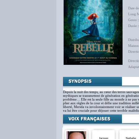
Bre
Date de
Long M
Genre
Durée
:
Distrib
Maison
Directi
Directi
Adapta
Depuis la nuit des temps, au cœur des terres sauvages
mythiques se transmettent de génération en génération
problème… Elle est la seule fille au monde à ne pas
plier aux règles de la cour et défie une tradition mil
liberté, Merida va involontairement voir se réaliser
va lui être cruciale pour déjouer cette terrible malédi
Jacques
Nathalie