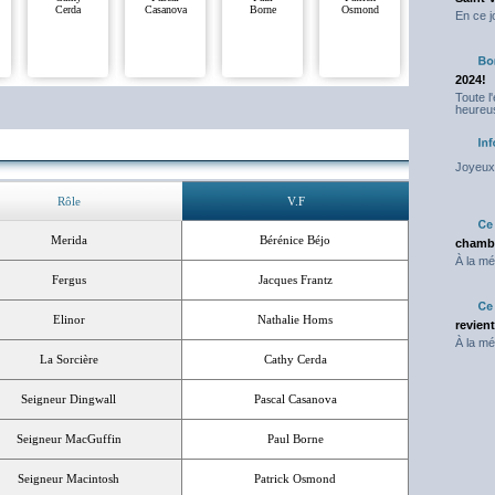
Cerda
Casanova
Borne
Osmond
En ce j
2024!
Toute l
heureus
Joyeux 
Rôle
V.F
Merida
Bérénice Béjo
chambr
À la mé
Fergus
Jacques Frantz
Elinor
Nathalie Homs
revien
À la mé
La Sorcière
Cathy Cerda
Seigneur Dingwall
Pascal Casanova
Seigneur MacGuffin
Paul Borne
Seigneur Macintosh
Patrick Osmond