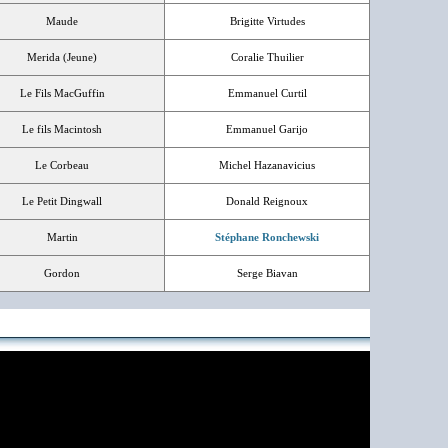
Maude
Brigitte Virtudes
Merida (Jeune)
Coralie Thuilier
Le Fils MacGuffin
Emmanuel Curtil
Le fils Macintosh
Emmanuel Garijo
Le Corbeau
Michel Hazanavicius
Le Petit Dingwall
Donald Reignoux
Martin
Stéphane Ronchewski
Gordon
Serge Biavan