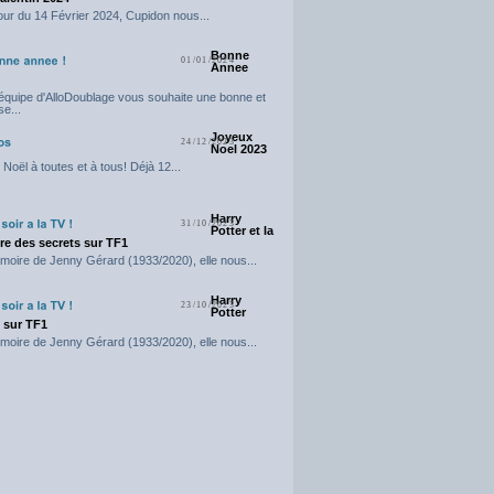
our du 14 Février 2024, Cupidon nous...
Bonne
01/01/2024
Annee
'équipe d'AlloDoublage vous souhaite une bonne et
e...
Joyeux
24/12/2023
Noel 2023
Noël à toutes et à tous! Déjà 12...
Harry
31/10/2023
Potter et la
e des secrets sur TF1
moire de Jenny Gérard (1933/2020), elle nous...
Harry
23/10/2023
Potter
t sur TF1
moire de Jenny Gérard (1933/2020), elle nous...