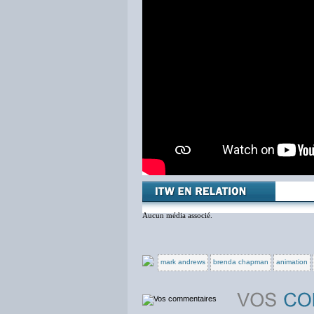
Aucun média associé.
mark andrews
brenda chapman
animation