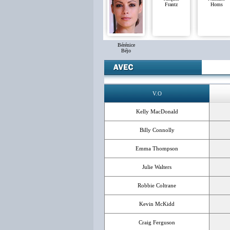
Frantz
Homs
Bérénice
Béjo
V.O
Kelly MacDonald
Billy Connolly
Emma Thompson
Julie Walters
Robbie Coltrane
Kevin McKidd
Craig Ferguson