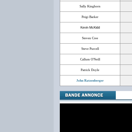
Sally Kinghorn
Peigi Barker
Kevin McKidd
Steven Cree
Steve Purcell
Callum O'Neill
Patrick Doyle
John Ratzenberger