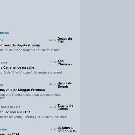
Deces de
22/05/2025
Eric
d, voix de Vegeta & Seiya
e du doublage français est en deuil suite...
The
11/04/2025
Chosen -
e Cene arrive en salle
on 5 de "The Chosen" débarque sur grand...
Deces de
09/01/2025
Benoit
ne, voix de Morgan Freeman
avec une immense tristesse que nous vous
ons...
Titanic de
23/06/2024
James
n, ce soir sur TF1!
moire de Jenny Gérard (1933/2020), elle nous...
20 films a
14/02/2024
voir pour la
Valentin 2024