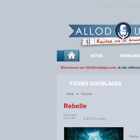
Rejoignez sans plus atte
ACTUS
DOUBLAGE
Bienvenue sur AlloDoublage.com
, le site référe
Films
>
Rebelle
Votre avis
sur la VF :
2.2
/5 (271 notes)
Réalisé