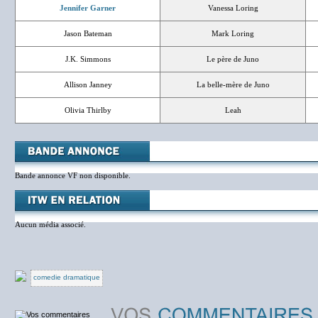
Jennifer Garner
Vanessa Loring
Jason Bateman
Mark Loring
J.K. Simmons
Le père de Juno
Allison Janney
La belle-mère de Juno
Olivia Thirlby
Leah
Bande annonce VF non disponible.
Aucun média associé.
comedie dramatique