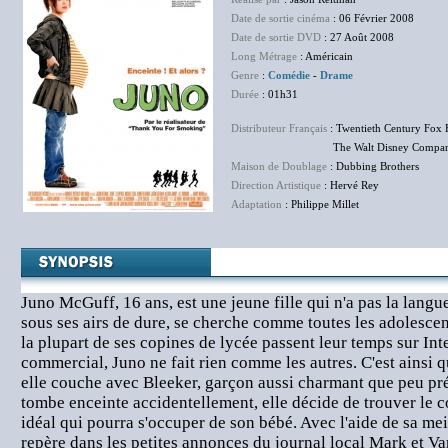
Date de sortie cinéma
: 06 Février 2008
Date de sortie DVD
: 27 Août 2008
Long Métrage
: Américain
Genre
:
Comédie
-
Drame
Durée
: 01h31
Distributeur Français
: Twentieth Century Fox 
The Walt Disney Company F
Maison de Doublage
: Dubbing Brothers
Direction Artistique
: Hervé Rey
Adaptation
: Philippe Millet
Juno McGuff, 16 ans, est une jeune fille qui n'a pas la langu
sous ses airs de dure, se cherche comme toutes les adolescen
la plupart de ses copines de lycée passent leur temps sur Int
commercial, Juno ne fait rien comme les autres. C'est ainsi qu
elle couche avec Bleeker, garçon aussi charmant que peu pr
tombe enceinte accidentellement, elle décide de trouver le c
idéal qui pourra s'occuper de son bébé. Avec l'aide de sa mei
repère dans les petites annonces du journal local Mark et V