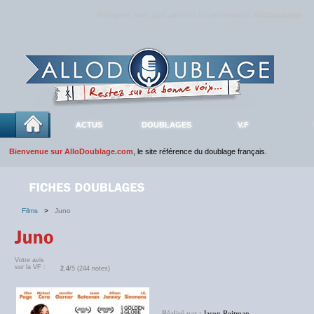
Rejoignez sans plus attendre la communauté
AlloDoublage
!
ACTUS
DOUBLAGES
V.F
Bienvenue sur AlloDoublage.com
, le site référence du doublage français.
Films
>
Juno
Votre avis
sur la VF :
2.4
/5 (244 notes)
Réalisé par
: Jason Reitman