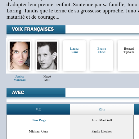
d'adopter leur premier enfant. Soutenue par sa famille, Juno 
Loring. Tandis que le terme de sa grossesse approche, Juno 
maturité et de courage...
Laura
Bruno
Bernard
Blanc
Choël
Tiphaine
Jessica
Hervé
Monceau
Grull
V.O
Rôle
Ellen Page
Juno MacGuff
Michael Cera
Paulie Bleeker