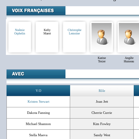
Noémie
Kelly
Christophe
Orphelin
Marot
Lemoine
Karine
Angèle
Texier
Humeau
V.O
Rôle
Kristen Stewart
Joan Jett
Dakota Fanning
Cherrie Currie
Michael Shannon
Kim Fowley
Stella Maeva
Sandy West