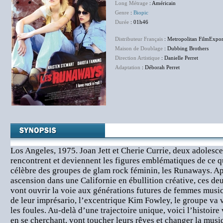
Long Métrage
: Américain
Genre
:
Biopic
Durée
: 01h46
Distributeur Français
: Metropolitan FilmExpor
Maison de Doublage
: Dubbing Brothers
Direction Artistique
: Danielle Perret
Adaptation
: Déborah Perret
Los Angeles, 1975. Joan Jett et Cherie Currie, deux adolescen
rencontrent et deviennent les figures emblématiques de ce qui
célèbre des groupes de glam rock féminin, les Runaways. Apr
ascension dans une Californie en ébullition créative, ces de
vont ouvrir la voie aux générations futures de femmes music
de leur imprésario, l’excentrique Kim Fowley, le groupe va 
les foules. Au-delà d’une trajectoire unique, voici l’histoire 
en se cherchant, vont toucher leurs rêves et changer la musi