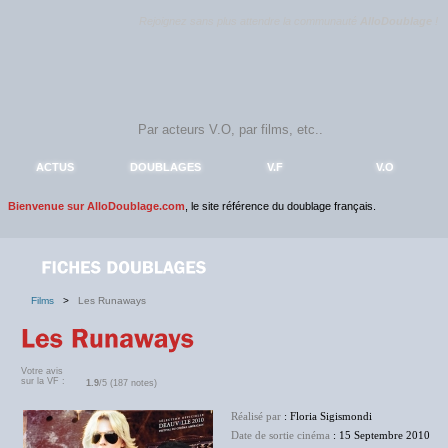
Rejoignez sans plus attendre la communauté
AlloDoublage
!
ACTUS
DOUBLAGES
V.F
V.O
Bienvenue sur AlloDoublage.com
, le site référence du doublage français.
Films
>
Les Runaways
Votre avis
sur la VF :
1.9
/5 (187 notes)
Réalisé par
: Floria Sigismondi
Date de sortie cinéma
: 15 Septembre 2010