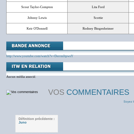
Scout Taylor-Compton
Lita Ford
Johnny Lewis
Scottie
Keir O'Donnell
Rodney Bingenheimer
http://www.youtube.com/watch?v=DerrmItpwsY
Aucun média associé.
VOS
COMMENTAIRES
Soyez l
Définition précédente :
Juno