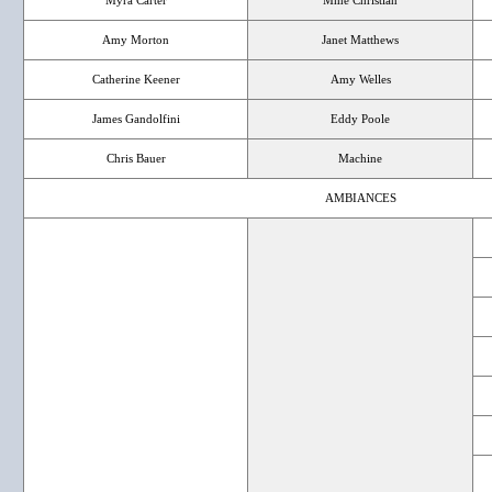
Myra Carter
Mme Christian
Amy Morton
Janet Matthews
Catherine Keener
Amy Welles
James Gandolfini
Eddy Poole
Chris Bauer
Machine
AMBIANCES