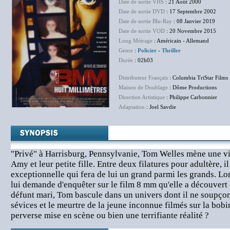
Date de sortie VHS
: 21 Août 2000
Date de sortie DVD
: 17 Septembre 2002
Date de sortie Blu-Ray
: 08 Janvier 2019
Date de sortie VOD
: 20 Novembre 2015
Long Métrage
: Américain - Allemand
Genre
:
Policier
-
Thriller
Durée
: 02h03
Distributeur Français
: Columbia TriStar Films
Maison de Doublage
: Dôme Productions
Direction Artistique
: Philippe Carbonnier
Adaptation
: Joel Savdie
"Privé" à Harrisburg, Pennsylvanie, Tom Welles mène une v
Amy et leur petite fille. Entre deux filatures pour adultère, il
exceptionnelle qui fera de lui un grand parmi les grands. L
lui demande d'enquêter sur le film 8 mm qu'elle a découvert 
défunt mari, Tom bascule dans un univers dont il ne soupçonn
sévices et le meurtre de la jeune inconnue filmés sur la bob
perverse mise en scène ou bien une terrifiante réalité ?