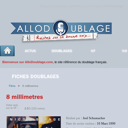
Rejoignez sans plus attendre la communauté
AlloDoublage
!
ACTUS
DOUBLAGES
V.F
V.O
Bienvenue sur AlloDoublage.com
, le site référence du doublage français.
Films
>
8 millimetres
Votre avis
sur la VF :
2.5
/5 (233 notes)
Réalisé par
: Joel Schumacher
Date de sortie cinéma
: 10 Mars 1999