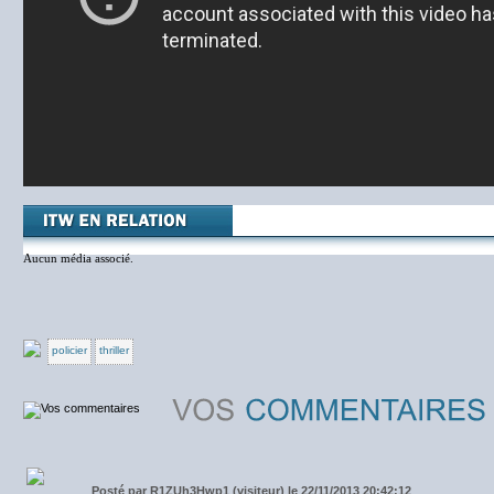
Aucun média associé.
policier
thriller
Posté par
R1ZUh3Hwp1 (visiteur) le 22/11/2013 20:42:12