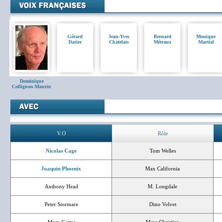
Gérard
Jean-Yves
Bernard
Monique
Darier
Chatelais
Métraux
Martial
Dominique
Collignon-Maurin
V.O
Rôle
Nicolas Cage
Tom Welles
Joaquin Phoenix
Max California
Anthony Head
M. Longdale
Peter Stormare
Dino Velvet