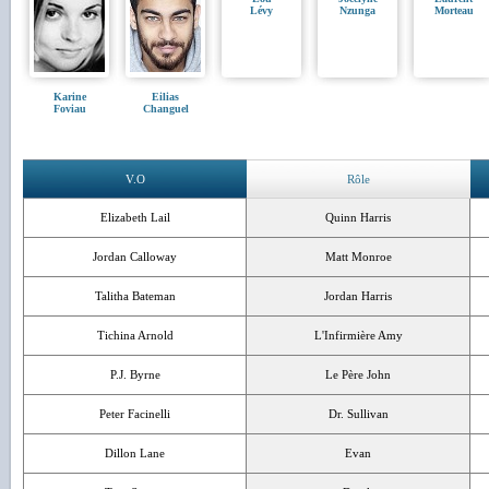
Lévy
Nzunga
Morteau
Karine
Eilias
Foviau
Changuel
V.O
Rôle
Elizabeth Lail
Quinn Harris
Jordan Calloway
Matt Monroe
Talitha Bateman
Jordan Harris
Tichina Arnold
L'Infirmière Amy
P.J. Byrne
Le Père John
Peter Facinelli
Dr. Sullivan
Dillon Lane
Evan