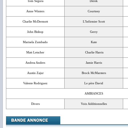
Tom Segura
Derek
Anne Winters
Courtney
Charlie McDermott
L'Infirmier Scott
John Bishop
Gerry
Marisela Zumbado
Kate
Matt Letscher
Charlie Harris
Andrea Anders
Jamie Harris
Austin Zajur
Brock McMarsters
Valente Rodriguez
Le père David
AMBIANCES
Divers
Voix Additionnelles