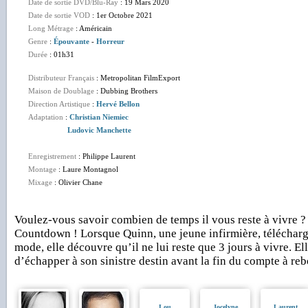
Date de sortie DVD/Blu-Ray
: 19 Mars 2020
Date de sortie VOD
: 1er Octobre 2021
Long Métrage
: Américain
Genre
:
Épouvante
-
Horreur
Durée
: 01h31
Distributeur Français
: Metropolitan FilmExport
Maison de Doublage
: Dubbing Brothers
Direction Artistique
:
Hervé Bellon
Adaptation
:
Christian Niemiec
Ludovic Manchette
Enregistrement
: Philippe Laurent
Montage
: Laure Montagnol
Mixage
: Olivier Chane
Voulez-vous savoir combien de temps il vous reste à vivre ?
Countdown ! Lorsque Quinn, une jeune infirmière, télécharge
mode, elle découvre qu’il ne lui reste que 3 jours à vivre. E
d’échapper à son sinistre destin avant la fin du compte à reb
Lou
Jocelyne
Laurent