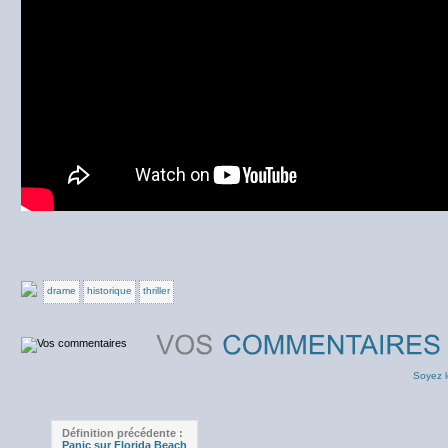
drame
historique
thriller
Soyez l
Définition précédente :
Panic sur Florida Beach