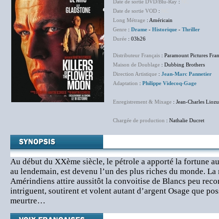
Date de sortie DVD/Blu-Ray
:
NC
Date de sortie VOD
:
NC
Long Métrage
: Américain
Genre
:
Drame
-
Historique
-
Thriller
Durée
: 03h26
Distributeur Français
: Paramount Pictures Fra
Maison de Doublage
: Dubbing Brothers
Direction Artistique
:
Jean-Marc Pannetier
Adaptation
:
Philippe Videcoq-Gage
Enregistrement & Mixage
: Jean-Charles Liozu
Chargée de production
: Nathalie Ducret
Au début du XXème siècle, le pétrole a apporté la fortune a
au lendemain, est devenu l’un des plus riches du monde. La 
Amérindiens attire aussitôt la convoitise de Blancs peu re
intriguent, soutirent et volent autant d’argent Osage que pos
meurtre…