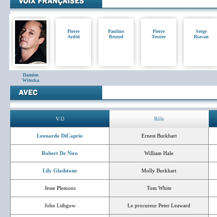
Pierre
Pauline
Pierre
Serge
Arditi
Brunel
Tessier
Biavan
Damien
Witecka
V.O
Rôle
Leonardo DiCaprio
Ernest Burkhart
Robert De Niro
William Hale
Lily Gladstone
Molly Burkhart
Jesse Plemons
Tom White
John Lithgow
Le procureur Peter Leaward