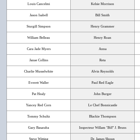
Louis Cancelmi
Kelsie Morrison
Jason Isabell
Bill Smith
Sturgill Simpson
Henry Grammer
William Belleau
Henry Roan
Cara Jade Myers
Anna
Janae Collins
Reta
Charlie Musselwhite
Alvin Reynolds
Everett Waller
Paul Red Eagle
Pat Healy
John Burger
Yancey Red Corn
Le Chef Bonnicastle
Tommy Schultz
Blackie Thompson
Gary Basaraba
Inspecteur Willam "
Bill
" J. Bruns
Steve Witting
Dr. James Shoun