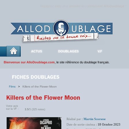
Rejoignez sans plus attendre la communauté
AlloDoublage
!
ACTUS
DOUBLAGES
V.F
Bienvenue sur AlloDoublage.com
, le site référence du doublage français.
Films
>
Killers of the Flower Moon
Votre avis
sur la VF :
3.5
/5 (325 notes)
Réalisé par
:
Martin Scorsese
Date de sortie cinéma
: 18 Octobre 2023