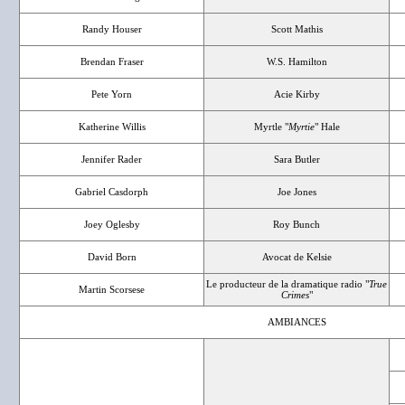
Randy Houser
Scott Mathis
Brendan Fraser
W.S. Hamilton
Pete Yorn
Acie Kirby
Katherine Willis
Myrtle "
Myrtie
" Hale
Jennifer Rader
Sara Butler
Gabriel Casdorph
Joe Jones
Joey Oglesby
Roy Bunch
David Born
Avocat de Kelsie
Le producteur de la dramatique radio "
True
Martin Scorsese
Crimes
"
AMBIANCES