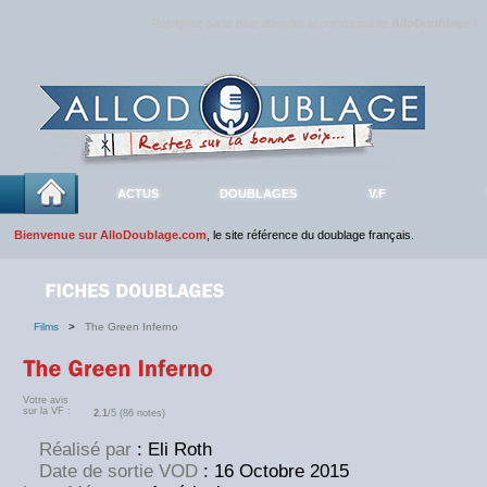
Rejoignez sans plus attendre la communauté
AlloDoublage
!
ACTUS
DOUBLAGES
V.F
Bienvenue sur AlloDoublage.com
, le site référence du doublage français.
Films
>
The Green Inferno
Votre avis
sur la VF :
2.1
/5 (86 notes)
Réalisé par
: Eli Roth
Date de sortie VOD
: 16 Octobre 2015