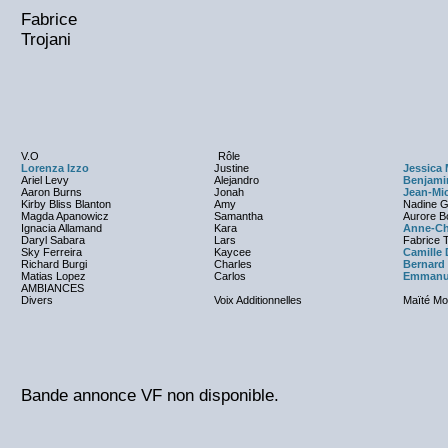
Fabrice
Trojani
V.O
Rôle
Lorenza Izzo
Justine
Jessica
Ariel Levy
Alejandro
Benjami
Aaron Burns
Jonah
Jean-Mi
Kirby Bliss Blanton
Amy
Nadine G
Magda Apanowicz
Samantha
Aurore B
Ignacia Allamand
Kara
Anne-Ch
Daryl Sabara
Lars
Fabrice T
Sky Ferreira
Kaycee
Camille
Richard Burgi
Charles
Bernard
Matias Lopez
Carlos
Emmanue
AMBIANCES
Divers
Voix Additionnelles
Maïté M
Bande annonce VF non disponible.