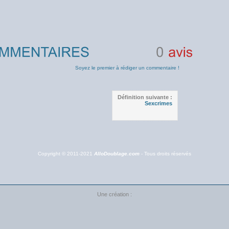
0
avis
Soyez le premier à rédiger un commentaire !
Définition suivante :
Sexcrimes
Copyright © 2011-2021
AlloDoublage.com
- Tous droits réservés
Une création :