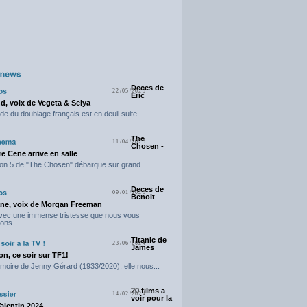
Deces de
22/05/2025
Eric
d, voix de Vegeta & Seiya
e du doublage français est en deuil suite...
The
11/04/2025
Chosen -
e Cene arrive en salle
on 5 de "The Chosen" débarque sur grand...
Deces de
09/01/2025
Benoit
ne, voix de Morgan Freeman
avec une immense tristesse que nous vous
ons...
Titanic de
23/06/2024
James
n, ce soir sur TF1!
moire de Jenny Gérard (1933/2020), elle nous...
20 films a
14/02/2024
voir pour la
Valentin 2024