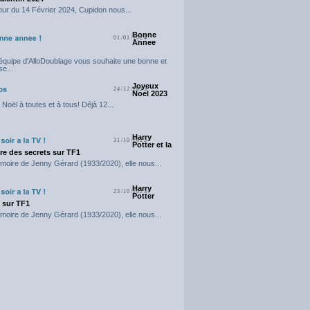
our du 14 Février 2024, Cupidon nous...
Bonne
01/01/2024
Annee
'équipe d'AlloDoublage vous souhaite une bonne et
e...
Joyeux
24/12/2023
Noel 2023
Noël à toutes et à tous! Déjà 12...
Harry
31/10/2023
Potter et la
e des secrets sur TF1
moire de Jenny Gérard (1933/2020), elle nous...
Harry
23/10/2023
Potter
t sur TF1
moire de Jenny Gérard (1933/2020), elle nous...