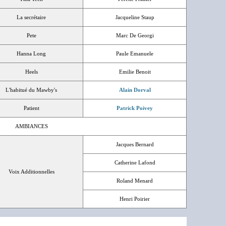
La secrétaire
Jacqueline Staup
Pete
Marc De Georgi
Hanna Long
Paule Emanuele
Heels
Emilie Benoit
L'habitué du Mawby's
Alain Dorval
Patient
Patrick Poivey
AMBIANCES
Jacques Bernard
Catherine Lafond
Voix Additionnelles
Roland Menard
Henri Poirier