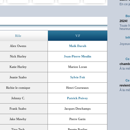
En ce j
2024!
Toute l
heureus
Rôle
V.F
Joyeux 
Alex Owens
Maïk Darah
Nick Hurley
Jean-Pierre Moulin
chambr
Katie Hurley
Marion Loran
À la mé
Jeanie Szabo
Sylvie Feit
revien
Richie le comique
Henri Courseaux
À la mé
Johnny C.
Patrick Poivey
Frank Szabo
Jacques Deschamps
Jake Mawby
Pierre Garin
Tina Tech
Perette Pradier