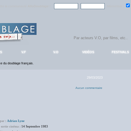
ndre la communauté
AlloDoublage
!
Mémoriser :
S
V.F
V.O
VIDÉOS
FESTIVALS
nce du doublage français.
29/03/2023
Aucun commentaire
 par
:
Adrian Lyne
 sortie cinéma
: 14 Septembre 1983