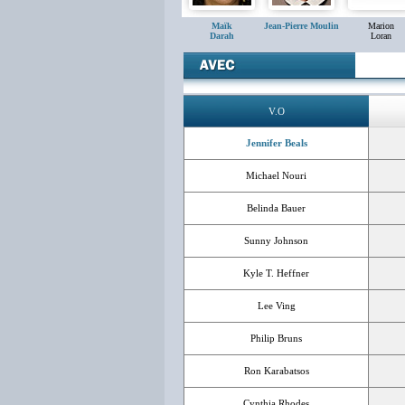
Maïk
Jean-Pierre Moulin
Marion
Darah
Loran
V.O
Jennifer Beals
Michael Nouri
Belinda Bauer
Sunny Johnson
Kyle T. Heffner
Lee Ving
Philip Bruns
Ron Karabatsos
Cynthia Rhodes