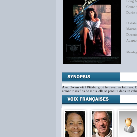
Long M
Genre
Durée
:
Distrib
Maison
Directi
Adapta
Monta
Alex Owens vit à Pittsburg où le travail se fait rare
arrondir ses fins de mois, elle se produit dans un caba