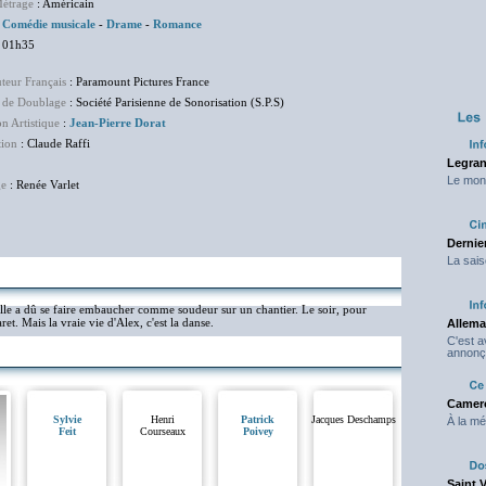
étrage
: Américain
:
Comédie musicale
-
Drame
-
Romance
 01h35
uteur Français
: Paramount Pictures France
 de Doublage
: Société Parisienne de Sonorisation (S.P.S)
on Artistique
:
Jean-Pierre Dorat
tion
: Claude Raffi
Legran
Le mond
ge
: Renée Varlet
Dernier
La sais
. Elle a dû se faire embaucher comme soudeur sur un chantier. Le soir, pour
ret. Mais la vraie vie d'Alex, c'est la danse.
Allema
C'est 
annonç
Camero
Sylvie
Henri
Patrick
Jacques Deschamps
À la mé
Feit
Courseaux
Poivey
Saint 