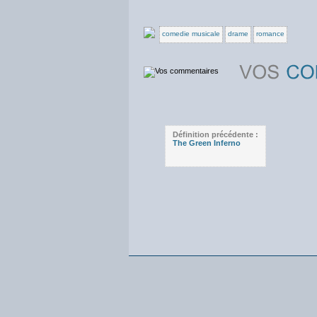
comedie musicale
drame
romance
Définition précédente :
The Green Inferno