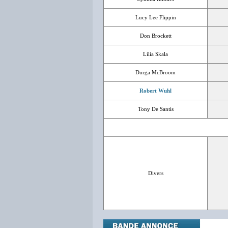
Lucy Lee Flippin
Don Brockett
Lilia Skala
Durga McBroom
Robert Wuhl
Tony De Santis
Divers