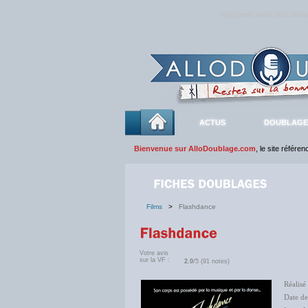
Rejoignez sans plus atte
ACTUS
DOUBLAGE
Bienvenue sur AlloDoublage.com
, le site référe
Films
>
Flashdance
Votre avis
sur la VF :
2.0
/5 (91 notes)
Réalisé
Date de