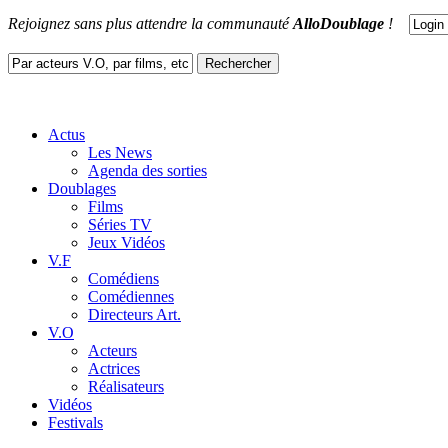
Rejoignez sans plus attendre la communauté
AlloDoublage
!
Actus
Les News
Agenda des sorties
Doublages
Films
Séries TV
Jeux Vidéos
V.F
Comédiens
Comédiennes
Directeurs Art.
V.O
Acteurs
Actrices
Réalisateurs
Vidéos
Festivals