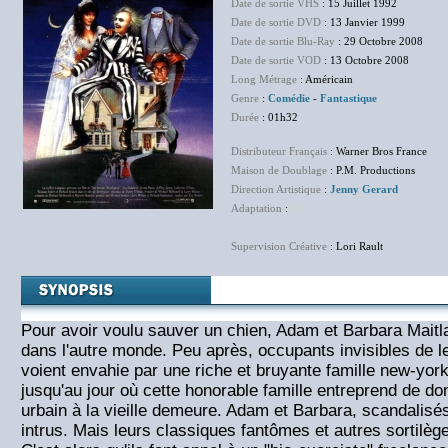
Date de sortie VHS
: 15 Juillet 1992
Date de sortie DVD
: 13 Janvier 1999
Date de sortie Blu-Ray
: 29 Octobre 2008
Date de sortie VOD
: 13 Octobre 2008
Long Métrage
: Américain
Genre
:
Comédie
-
Fantastique
Durée
: 01h32
Distributeur Français
: Warner Bros France
Maison de Doublage
: P.M. Productions
Direction Artistique
:
Jenny Gerard
Adaptation
:
NC
Supervision Créative
: Lori Rault
Pour avoir voulu sauver un chien, Adam et Barbara Maitl
dans l'autre monde. Peu après, occupants invisibles de le
voient envahie par une riche et bruyante famille new-york
jusqu'au jour où cette honorable famille entreprend de do
urbain à la vieille demeure. Adam et Barbara, scandalisés
intrus. Mais leurs classiques fantômes et autres sortilège