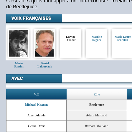
C'est alors qu'ils font appel à un "bio-exorciste" freelan
de Beetlejuice.
Kelvine
Martine
Marie-Laure
Dumour
Regner
Beneston
Mario
Daniel
Santini
Lafourcade
V.O
Rôle
Michael Keaton
Beetlejuice
Alec Baldwin
Adam Maitland
Geena Davis
Barbara Maitland