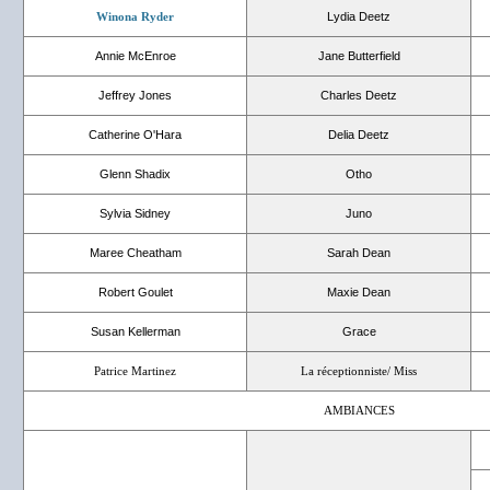
Winona Ryder
Lydia Deetz
Annie McEnroe
Jane Butterfield
Jeffrey Jones
Charles Deetz
Catherine O'Hara
Delia Deetz
Glenn Shadix
Otho
Sylvia Sidney
Juno
Maree Cheatham
Sarah Dean
Robert Goulet
Maxie Dean
Susan Kellerman
Grace
Patrice Martinez
La réceptionniste/ Miss
AMBIANCES