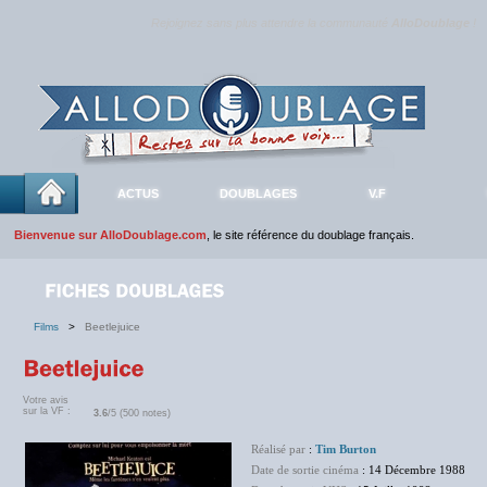
Rejoignez sans plus attendre la communauté
AlloDoublage
!
ACTUS
DOUBLAGES
V.F
Bienvenue sur AlloDoublage.com
, le site référence du doublage français.
Films
>
Beetlejuice
Votre avis
sur la VF :
3.6
/5 (500 notes)
Réalisé par
:
Tim Burton
Date de sortie cinéma
: 14 Décembre 1988