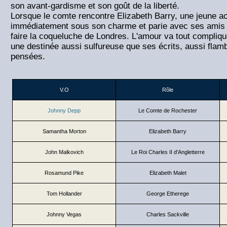
son avant-gardisme et son goût de la liberté.
Lorsque le comte rencontre Elizabeth Barry, une jeune act
immédiatement sous son charme et parie avec ses amis q
faire la coqueluche de Londres. L'amour va tout compliq
une destinée aussi sulfureuse que ses écrits, aussi flam
pensées.
V.O
Rôle
Johnny Depp
Le Comte de Rochester
Samantha Morton
Elizabeth Barry
John Malkovich
Le Roi Charles II d'Angletterre
Rosamund Pike
Elizabeth Malet
Tom Hollander
George Etherege
Johnny Vegas
Charles Sackville