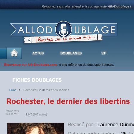
Rejoignez sans plus attendre la communauté
AlloDoublage
!
ACTUS
DOUBLAGES
V.F
Bienvenue sur AlloDoublage.com
, le site référence du doublage français.
Films
>
Rochester, le dernier des libertins
Votre avis
sur la VF :
2.0
/5 (209 notes)
Réalisé par :
Laurence Dunm
Date de sortie cinéma :
25 Ja