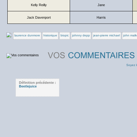
Kelly Reilly
Jane
Jack Davenport
Harris
laurence dunmore
historique
biopic
johnny depp
jean-pierre michael
john malk
Soyez l
Définition précédente :
Beetlejuice