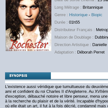
Long Métrage :
Britannique
Genre :
Historique
-
Biopic
Durée :
01h55
Distributeur Français :
Metrop
Maison de Doublage :
Dubbing
Direction Artistique :
Danielle 
Adaptation :
Déborah Perret
L'existence aussi véridique que tumultueuse du deuxièm
ami et confident du roi Charles II d'Angleterre. Au XVII
d'exception, débauché notoire et libre penseur, mena une
à la recherche du plaisir et de la vérité. Incapable d'hyp
où elle était un art, il fut à la fois décrié, condamné ma