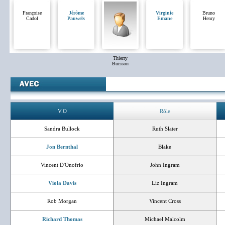
Françoise
Jérôme
Virginie
Bruno
Cadol
Pauwels
Emane
Henry
Thierry
Buisson
V.O
Rôle
Sandra Bullock
Ruth Slater
Jon Bernthal
Blake
Vincent D'Onofrio
John Ingram
Viola Davis
Liz Ingram
Rob Morgan
Vincent Cross
Richard Thomas
Michael Malcolm