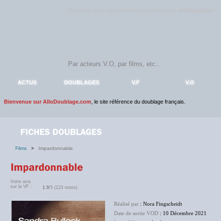
Rejoignez sans plus attendre la communauté
AlloDoublage
!
ACTUS
DOUBLAGES
V.F
V.O
Bienvenue sur AlloDoublage.com
, le site référence du doublage français.
Films
>
Impardonnable
Votre avis
sur la VF :
1.9
/5 (123 notes)
Réalisé par
: Nora Fingscheidt
Date de sortie VOD
: 10 Décembre 2021