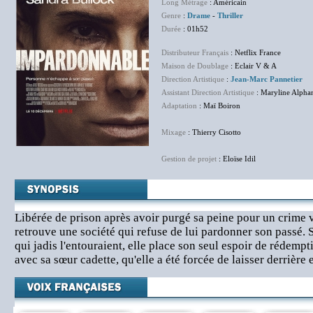
Long Métrage
: Américain
Genre
:
Drame
-
Thriller
Durée
: 01h52
Distributeur Français
: Netflix France
Maison de Doublage
: Eclair V & A
Direction Artistique
:
Jean-Marc Pannetier
Assistant Direction Artistique
: Maryline Alpha
Adaptation
: Maï Boiron
Mixage
: Thierry Cisotto
Gestion de projet
: Eloïse Idil
Libérée de prison après avoir purgé sa peine pour un crime v
retrouve une société qui refuse de lui pardonner son passé.
qui jadis l'entouraient, elle place son seul espoir de rédempt
avec sa sœur cadette, qu'elle a été forcée de laisser derrière e