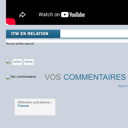
Aucun média associé.
action
drame
Soyez l
Définition précédente :
Fatman