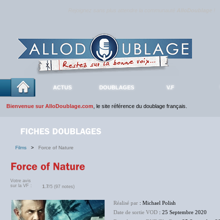
Rejoignez sans plus attendre la communauté
AlloDoublage
!
ACTUS
DOUBLAGES
V.F
Bienvenue sur AlloDoublage.com
, le site référence du doublage français.
Films
>
Force of Nature
Votre avis
sur la VF :
1.7
/5 (97 notes)
Réalisé par
: Michael Polish
Date de sortie VOD
: 25 Septembre 2020