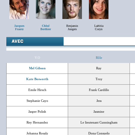
Jacques
Chloé
Benjamin
Laëtitia
Frantz
Berthier
Jungers
Coryn
V.O
Rôle
Mel Gibson
Ray
Kate Bosworth
Troy
Emile Hirsch
Frank Cardillo
Stephanie Cayo
Jess
Jasper Polish
Jasmine
Rey Hernandez
Le lieutenant Cunningham
Johanna Rosaly
Dona Consuelo