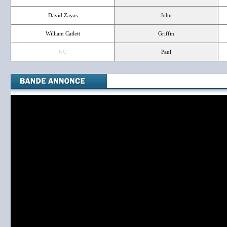
David Zayas
John
William Catlett
Griffin
NC
Paul