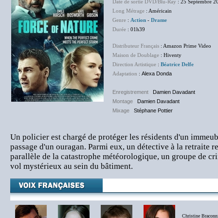
Date de sortie DVD/Blu-Ray
: 25 Septembre 2
Long Métrage
: Américain
Genre
:
Action
-
Drame
Durée
: 01h39
Distributeur Français
: Amazon Prime Video
Maison de Doublage
: Hiventy
Direction Artistique
:
Béatrice Delfe
Adaptation
:
Alexa Donda
Enregistrement
:
Damien Davadant
Montage
:
Damien Davadant
Mixage
:
Stéphane Pottier
Un policier est chargé de protéger les résidents d'un immeubl
passage d'un ouragan. Parmi eux, un détective à la retraite r
parallèle de la catastrophe météorologique, un groupe de cri
vol mystérieux au sein du bâtiment.
Christine Braconn