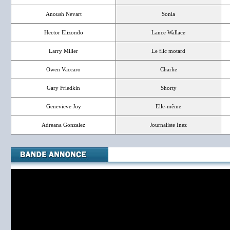
Anoush Nevart
Sonia
Hector Elizondo
Lance Wallace
Larry Miller
Le flic motard
Owen Vaccaro
Charlie
Gary Friedkin
Shorty
Genevieve Joy
Elle-même
Adreana Gonzalez
Journaliste Inez