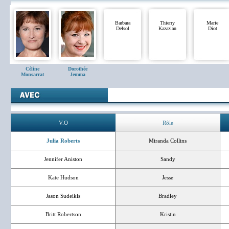
Barbara
Thierry
Marie
Delsol
Kazazian
Diot
Céline
Dorothée
Monsarrat
Jemma
V.O
Rôle
Julia Roberts
Miranda Collins
Jennifer Aniston
Sandy
Kate Hudson
Jesse
Jason Sudeikis
Bradley
Britt Robertson
Kristin