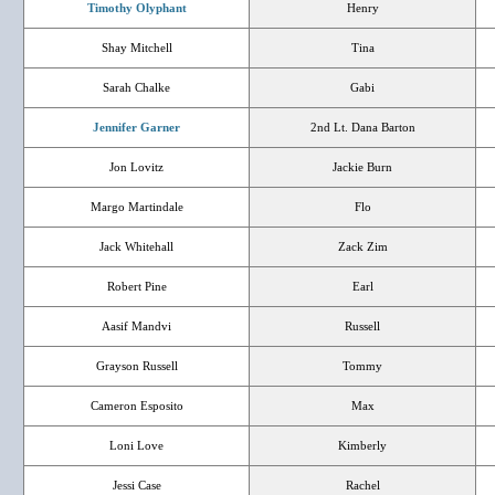
Timothy Olyphant
Henry
Shay Mitchell
Tina
Sarah Chalke
Gabi
Jennifer Garner
2nd Lt. Dana Barton
Jon Lovitz
Jackie Burn
Margo Martindale
Flo
Jack Whitehall
Zack Zim
Robert Pine
Earl
Aasif Mandvi
Russell
Grayson Russell
Tommy
Cameron Esposito
Max
Loni Love
Kimberly
Jessi Case
Rachel