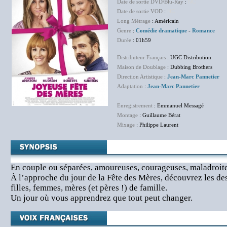
Date de sortie DVD/Blu-Ray
:
NC
Date de sortie VOD
:
NC
Long Métrage
: Américain
Genre
:
Comédie dramatique
-
Romance
Durée
: 01h59
Distributeur Français
: UGC Distribution
Maison de Doublage
: Dubbing Brothers
Direction Artistique
:
Jean-Marc Pannetier
Adaptation
:
Jean-Marc Pannetier
Enregistrement
: Emmanuel Messagé
Montage
: Guillaume Bérat
Mixage
: Philippe Laurent
En couple ou séparées, amoureuses, courageuses, maladroit
À l’approche du jour de la Fête des Mères, découvrez les des
filles, femmes, mères (et pères !) de famille.
Un jour où vous apprendrez que tout peut changer.