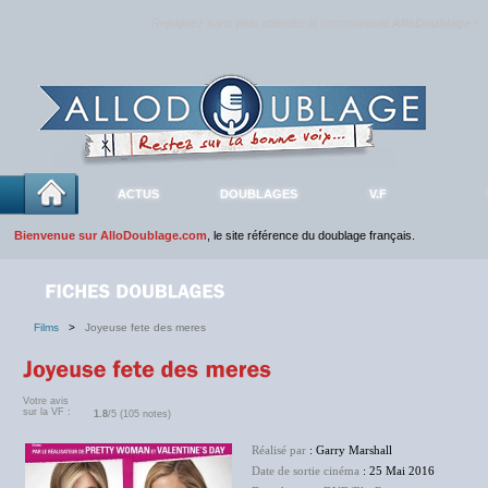
Rejoignez sans plus attendre la communauté
AlloDoublage
!
ACTUS
DOUBLAGES
V.F
Bienvenue sur AlloDoublage.com
, le site référence du doublage français.
Films
>
Joyeuse fete des meres
Votre avis
sur la VF :
1.8
/5 (105 notes)
Réalisé par
: Garry Marshall
Date de sortie cinéma
: 25 Mai 2016