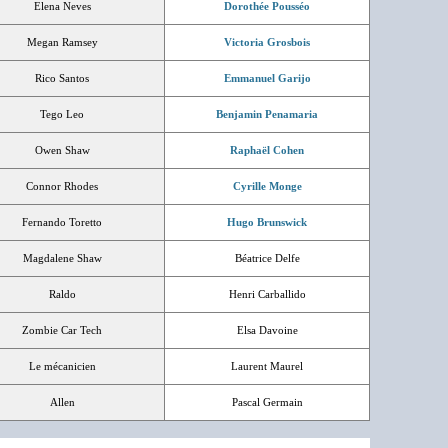
Elena Neves
Dorothée Pousséo
Megan Ramsey
Victoria Grosbois
Rico Santos
Emmanuel Garijo
Tego Leo
Benjamin Penamaria
Owen Shaw
Raphaël Cohen
Connor Rhodes
Cyrille Monge
Fernando Toretto
Hugo Brunswick
Magdalene Shaw
Béatrice Delfe
Raldo
Henri Carballido
Zombie Car Tech
Elsa Davoine
Le mécanicien
Laurent Maurel
Allen
Pascal Germain