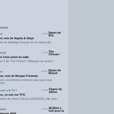
Deces de
22/05/2025
Eric
d, voix de Vegeta & Seiya
e du doublage français est en deuil suite...
The
11/04/2025
Chosen -
e Cene arrive en salle
on 5 de "The Chosen" débarque sur grand...
Deces de
09/01/2025
Benoit
ne, voix de Morgan Freeman
avec une immense tristesse que nous vous
ons...
Titanic de
23/06/2024
James
n, ce soir sur TF1!
moire de Jenny Gérard (1933/2020), elle nous...
20 films a
14/02/2024
voir pour la
Valentin 2024