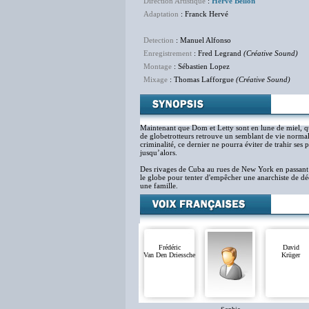
Direction Artistique
:
Hervé Bellon
Adaptation
: Franck Hervé
Detection
: Manuel Alfonso
Enregistrement
: Fred Legrand
(Créative Sound)
Montage
: Sébastien Lopez
Mixage
: Thomas Lafforgue
(Créative Sound)
Maintenant que Dom et Letty sont en lune de miel, que
de globetrotteurs retrouve un semblant de vie norm
criminalité, ce dernier ne pourra éviter de trahir ses
jusqu’alors.
Des rivages de Cuba au rues de New York en passant pa
le globe pour tenter d'empêcher une anarchiste de d
une famille.
Frédéric
David
Van Den Driessche
Krüger