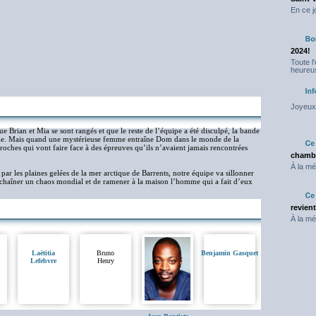
En ce j
2024!
Toute l
heureus
Joyeux 
 Brian et Mia se sont rangés et que le reste de l’équipe a été disculpé, la bande
ale. Mais quand une mystérieuse femme entraîne Dom dans le monde de la
 proches qui vont faire face à des épreuves qu’ils n’avaient jamais rencontrées
chambr
À la mé
r les plaines gelées de la mer arctique de Barrents, notre équipe va sillonner
échaîner un chaos mondial et de ramener à la maison l’homme qui a fait d’eux
revien
À la mé
Laëtitia
Bruno
Benjamin Gasquet
Lefebvre
Henry