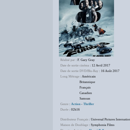
Réalisé par
: F. Gary Gray
Date de sortie cinéma
: 12 Avril 2017
Date de sortie DVD/Blu-Ray
: 16 Août 2017
Long Métrage
: Américain
Britannique
Français
Canadien
Samoan
Genre
:
Action
-
Thriller
Durée
: 02h16
Distributeur Français
: Universal Pictures Internatio
Maison de Doublage
: Symphonia Films