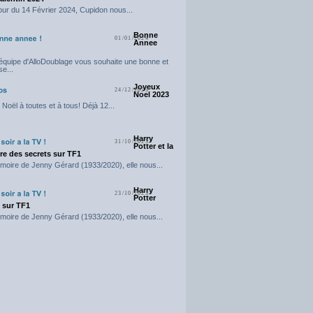
our du 14 Février 2024, Cupidon nous...
Bonne
01/01/2024
Annee
'équipe d'AlloDoublage vous souhaite une bonne et
e...
Joyeux
24/12/2023
Noel 2023
Noël à toutes et à tous! Déjà 12...
Harry
31/10/2023
Potter et la
e des secrets sur TF1
moire de Jenny Gérard (1933/2020), elle nous...
Harry
23/10/2023
Potter
t sur TF1
moire de Jenny Gérard (1933/2020), elle nous...