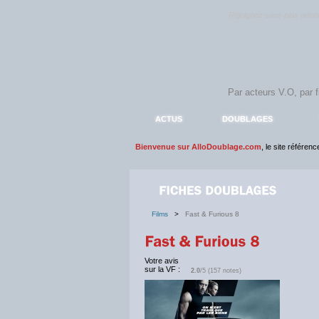
Rejoignez sans plus atte
ACTUS
DOUBLAGES
Bienvenue sur AlloDoublage.com
, le site référen
Films
>
Fast & Furious 8
Votre avis
sur la VF :
2.0
/5 (157 notes)