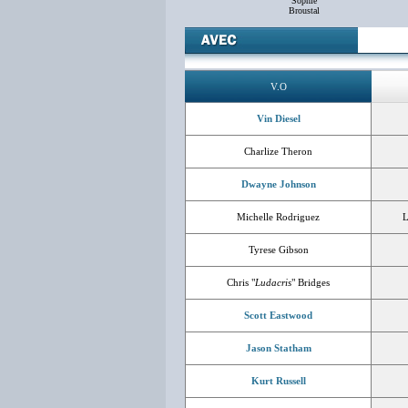
Sophie
Broustal
V.O
Vin Diesel
Charlize Theron
Dwayne Johnson
Michelle Rodriguez
L
Tyrese Gibson
Chris "
Ludacris
" Bridges
Scott Eastwood
Jason Statham
Kurt Russell