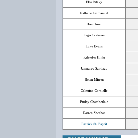
Elsa Pataky
Nathalie Emmanuel
Don Omar
Tego Calderón
Luke Evans
Kristofer Hivju
Janmarco Santiago
Helen Mirren
Celestino Cornielle
Friday Chamberlain
Darren Sheehan
Patrick St. Esprit