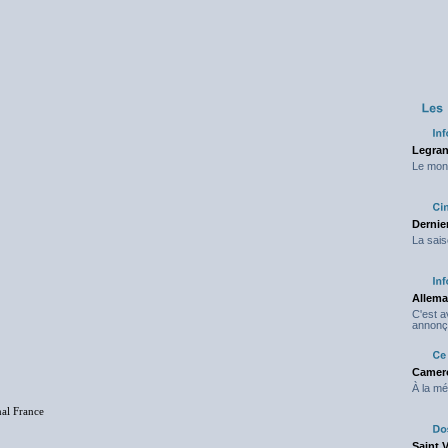
Legran
Le mond
Dernier
La sais
Allema
C'est 
annonç
Camero
À la mé
nal France
Saint 