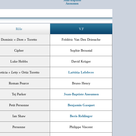
Jean-Baptiste
Anoumon
Rôle
V.F
Dominic
« Dom »
Toretto
Frédéric Van Den Driessche
Cipher
Sophie Broustal
Luke Hobbs
David Krüger
eticia
« Letty »
Ortiz Toretto
Laëtitia Lefebvre
Roman Pearce
Bruno Henry
Tej Parker
Jean-Baptiste Anoumon
Petit Personne
Benjamin Gasquet
Ian Shaw
Boris Rehlinger
Personne
Philippe Vincent