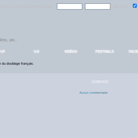
ndre la communauté
AlloDoublage
!
Mémoriser :
V.F
V.O
VIDÉOS
FESTIVALS
FAC
ce du doublage français.
22/08/2019
Aucun commentaire