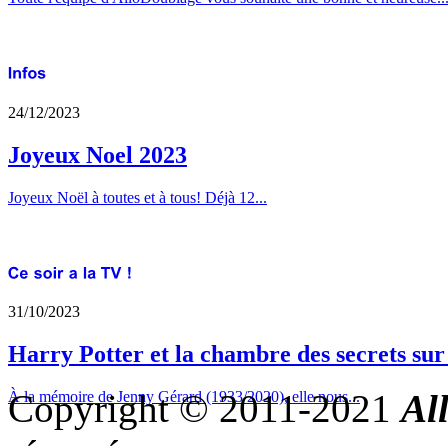
24/12/2023
Joyeux Noel 2023
Joyeux Noël à toutes et à tous! Déjà 12...
31/10/2023
Harry Potter et la chambre des secrets su
Copyright © 2011-2021
Al
À la mémoire de Jenny Gérard (1933/2020), elle nous...