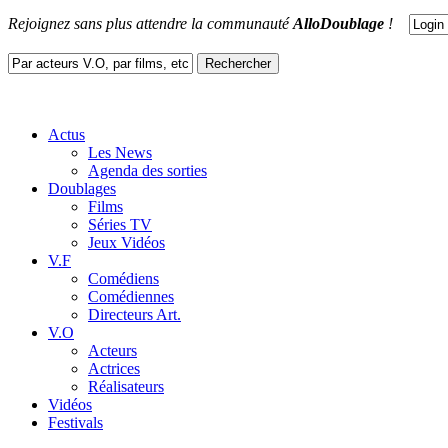
Rejoignez sans plus attendre la communauté
AlloDoublage
!
Actus
Les News
Agenda des sorties
Doublages
Films
Séries TV
Jeux Vidéos
V.F
Comédiens
Comédiennes
Directeurs Art.
V.O
Acteurs
Actrices
Réalisateurs
Vidéos
Festivals