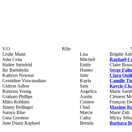
V.O
Rôle
Leslie Mann
Lisa
Brigitte Au
John Cena
Mitchell
Raphaël C
Hailee Steinfeld
Emily
Claire Boua
Ike Barinholtz
Hunter
Serge Fali
Kathryn Newton
Julie
Clara Quili
Geraldine Viswanathan
Kayla
Camille T
Gideon Adlon
Sam
Kaycie Ch
Ramona Young
Angelica
Marie Samb
Graham Phillips
Austin
Clément Mo
Miles Robbins
Connor
François D
Jimmy Bellinger
Chad
Maxime Ba
Sarayu Blue
Marcie
Marie Zidi
Gina Gershon
Cathy
Micky Séba
June Diane Raphael
Brenda
Barbara Be