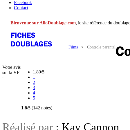
Facebook
Contact
Bienvenue sur AlloDoublage.com
, le site référence du doublage
Films
>
Controle parental
Votre avis
1.80/5
sur la VF
1
:
2
3
4
5
1.8
/5 (142 notes)
Réalisé par
: Kay Cannon