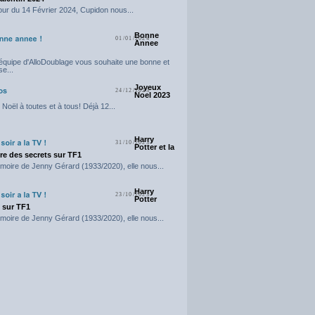
our du 14 Février 2024, Cupidon nous...
Bonne
01/01/2024
Annee
'équipe d'AlloDoublage vous souhaite une bonne et
e...
Joyeux
24/12/2023
Noel 2023
Noël à toutes et à tous! Déjà 12...
Harry
31/10/2023
Potter et la
e des secrets sur TF1
moire de Jenny Gérard (1933/2020), elle nous...
Harry
23/10/2023
Potter
t sur TF1
moire de Jenny Gérard (1933/2020), elle nous...