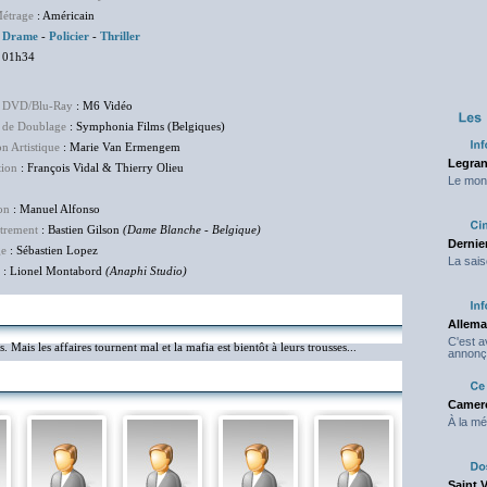
étrage
: Américain
:
Drame
-
Policier
-
Thriller
 01h34
r DVD/Blu-Ray
: M6 Vidéo
 de Doublage
: Symphonia Films (Belgiques)
on Artistique
: Marie Van Ermengem
Legran
tion
: François Vidal & Thierry Olieu
Le mond
on
: Manuel Alfonso
trement
: Bastien Gilson
(Dame Blanche - Belgique)
Dernier
ge
: Sébastien Lopez
La sais
: Lionel Montabord
(Anaphi Studio)
Allema
C'est 
ais les affaires tournent mal et la mafia est bientôt à leurs trousses...
annonç
Camero
À la mé
Saint 