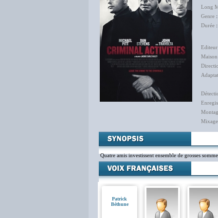
Long M
Genre
Durée
:
Editeu
Maison
Directi
Adapta
Détecti
Enregis
Monta
Mixage
Quatre amis investissent ensemble de grosses sommes. M
Patrick
Béthune