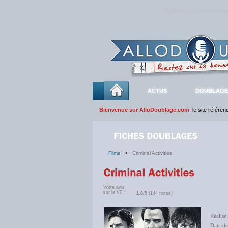
Rejoignez sans plus atte
ACTUS
DOUBLAGE
Bienvenue sur AlloDoublage.com
, le site référe
Films
>
Criminal Activities
Votre avis
sur la VF :
1.8
/5 (144 notes)
Réalisé
Date d