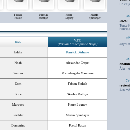
En ce j
o
Fabian
Nicolas
Pierre
Martin
Finkels
Matthys
Lognay
Spinhayer
2024!
Toute l
heureus
V.F.B
Rôle
(Version Francophone Belge)
Joyeux 
Eddie
Patrick Béthune
Noah
Alexandre Crepet
chambr
À la mé
Warren
Michelangelo Marchese
Zach
Fabian Finkels
revien
À la mé
Brice
Nicolas Matthys
Marques
Pierre Lognay
Reichter
Martin Spinhayer
Demetrius
Pascal Racan