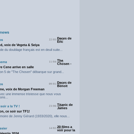
Deces de
22/05/2025
Eric
d, voix de Vegeta & Seiya
e du doublage français est en deuil suite...
The
11/04/2025
Chosen -
e Cene arrive en salle
on 5 de "The Chosen" débarque sur grand...
Deces de
09/01/2025
Benoit
ne, voix de Morgan Freeman
avec une immense tristesse que nous vous
ons...
Titanic de
23/06/2024
James
n, ce soir sur TF1!
moire de Jenny Gérard (1933/2020), elle nous...
20 films a
14/02/2024
voir pour la
Valentin 2024