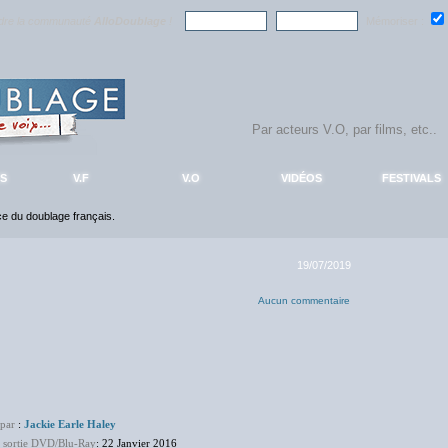
ndre la communauté
AlloDoublage
!
Mémoriser :
S
V.F
V.O
VIDÉOS
FESTIVALS
nce du doublage français.
19/07/2019
Aucun commentaire
 par
:
Jackie Earle Haley
e sortie DVD/Blu-Ray
: 22 Janvier 2016