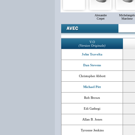
Alexandre
Michelangel
Crepet
Marchese
V.O
(Version Originale)
John Travolta
Dan Stevens
Christopher Abbott
Michael Pitt
Rob Brown
Edi Gathegi
Allan B. Jones
Tyronne Jenkins