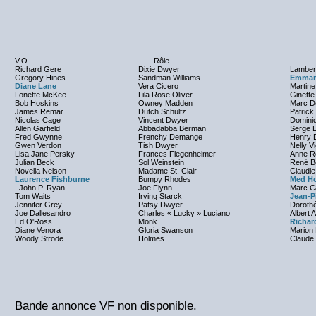
V.O
Rôle
Richard Gere
Dixie Dwyer
Lamber
Gregory Hines
Sandman Williams
Emman
Diane Lane
Vera Cicero
Martine
Lonette McKee
Lila Rose Oliver
Ginette
Bob Hoskins
Owney Madden
Marc D
James Remar
Dutch Schultz
Patrick
Nicolas Cage
Vincent Dwyer
Dominiq
Allen Garfield
Abbadabba Berman
Serge 
Fred Gwynne
Frenchy Demange
Henry D
Gwen Verdon
Tish Dwyer
Nelly V
Lisa Jane Persky
Frances Flegenheimer
Anne R
Julian Beck
Sol Weinstein
René B
Novella Nelson
Madame St. Clair
Claudie
Laurence Fishburne
Bumpy Rhodes
Med H
John P. Ryan
Joe Flynn
Marc C
Tom Waits
Irving Starck
Jean-P
Jennifer Grey
Patsy Dwyer
Doroth
Joe Dallesandro
Charles « Lucky » Luciano
Albert 
Ed O'Ross
Monk
Richar
Diane Venora
Gloria Swanson
Marion
Woody Strode
Holmes
Claude
Bande annonce VF non disponible.