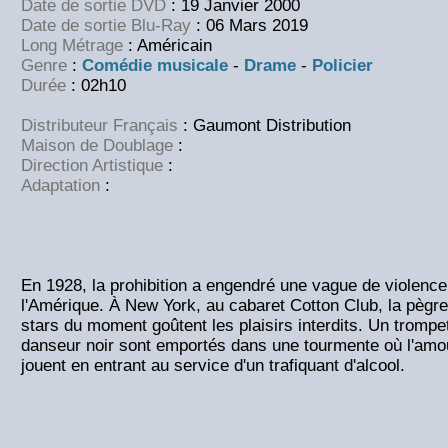
Date de sortie DVD
: 19 Janvier 2000
Date de sortie Blu-Ray
: 06 Mars 2019
Long Métrage
: Américain
Genre
:
Comédie musicale
-
Drame
-
Policier
Durée
: 02h10
Distributeur Français
: Gaumont Distribution
Maison de Doublage
:
NC
Direction Artistique
:
NC
Adaptation
:
NC
En 1928, la prohibition a engendré une vague de violence 
l'Amérique. À New York, au cabaret Cotton Club, la pègre, 
stars du moment goûtent les plaisirs interdits. Un trompet
danseur noir sont emportés dans une tourmente où l'amou
jouent en entrant au service d'un trafiquant d'alcool.