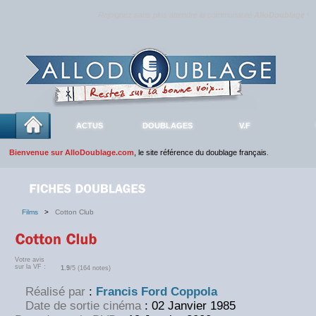
Rejoignez sans plus attendre la communauté
AlloDoublage
!
ACTUS
DOUBLAGES
V.F
Bienvenue sur AlloDoublage.com
, le site référence du doublage français.
Films
>
Cotton Club
Votre avis
sur la VF :
1.9
/5 (164 notes)
Réalisé par
:
Francis Ford Coppola
Date de sortie cinéma
: 02 Janvier 1985