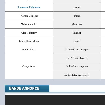
Laurence Fishburne
Nolan
Walton Goggins
Stans
Mahershala Ali
Mombasa
Oleg Taktarov
Nikolai
Louis Changchien
Hanzo
Derek Mears
Le Predator classique
Le Predator féroce
Carey Jones
Le Predator traqueur
Le Predator fauconnier