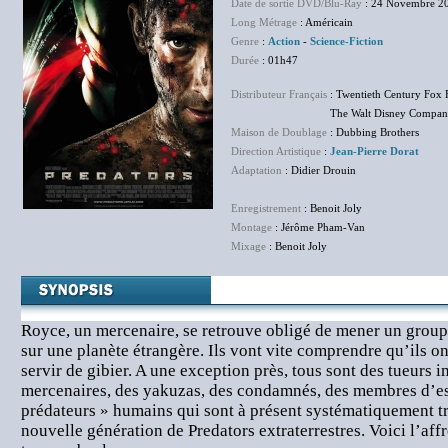
Date de sortie DVD/Blu-Ray
: 24 Novembre 2
Long Métrage
: Américain
Genre
:
Action
-
Science-Fiction
Durée
: 01h47
Distributeur Français
: Twentieth Century Fox 
The Walt Disney Company F
Maison de Doublage
: Dubbing Brothers
Direction Artistique
:
Jean-Pierre Dorat
Adaptation
: Didier Drouin
Enregistrement
: Benoit Joly
Montage
: Jérôme Pham-Van
Mixage
: Benoit Joly
Royce, un mercenaire, se retrouve obligé de mener un group
sur une planète étrangère. Ils vont vite comprendre qu’ils o
servir de gibier. A une exception près, tous sont des tueurs 
mercenaires, des yakuzas, des condamnés, des membres d’esc
prédateurs » humains qui sont à présent systématiquement tr
nouvelle génération de Predators extraterrestres. Voici l’aff