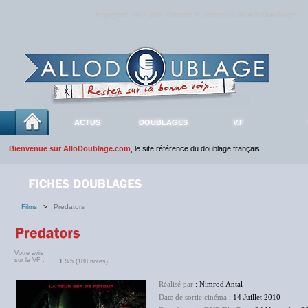
Rejoignez sans plus attendre la communauté
AlloDoublage
!
ACTUS
DOUBLAGES
V.F
Bienvenue sur AlloDoublage.com
, le site référence du doublage français.
Films
>
Predators
Votre avis
sur la VF :
1.9
/5 (188 notes)
Réalisé par
: Nimrod Antal
Date de sortie cinéma
: 14 Juillet 2010