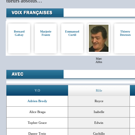
tueurs absolus…
Bernard
Marjorie
Emmanuel
Thierry
Gabay
Frantz
Curtil
Desroses
Marc
Alfos
V.O
Rôle
Adrien Brody
Royce
Alice Braga
Isabelle
Topher Grace
Edwin
Danny Trejo
Cuchillo