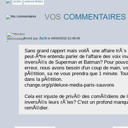
action
science-fiction
Jack
Posté par
le 09/06/2018 12:48:09
Sans grand rapport mais voilÃ une affaire trÃ¨s
peut-Ãªtre entendu parler de l'affaire des voix
inversÃ©s de Superman et Batman? Pour pouvoi
erreur, nous avons besoin d'un coup de main, vo
pÃ©tition, sa ne vous prendra que 1 minute. Tout
dans la pÃ©tition.
change.org/p/deluxe-media-paris-sauvons
Cela est injuste de privÃ© des comÃ©diens de le
inversÃ©s leurs rÃ´les? C'est un profond manque 
remÃ©dier.