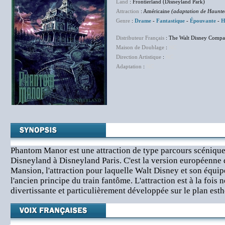
Land
: Frontierland (Disneyland Park)
Attraction
: Américaine
(adaptation de Haunt
Genre
:
Drame
-
Fantastique
-
Épouvante
-
H
Distributeur Français
: The Walt Disney Compa
Maison de Doublage
:
NC
Direction Artistique
:
NC
Adaptation
:
NC
Phantom Manor est une attraction de type parcours scénique 
Disneyland à Disneyland Paris. C'est la version européenne 
Mansion, l'attraction pour laquelle Walt Disney et son équip
l'ancien principe du train fantôme. L'attraction est à la fois n
divertissante et particulièrement développée sur le plan esth