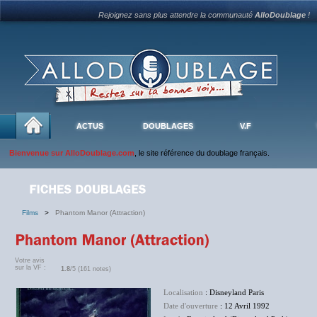
Rejoignez sans plus attendre la communauté
AlloDoublage
!
ACTUS
DOUBLAGES
V.F
Bienvenue sur AlloDoublage.com
, le site référence du doublage français.
Films
>
Phantom Manor (Attraction)
Votre avis
sur la VF :
1.8
/5 (161 notes)
Localisation
: Disneyland Paris
Date d'ouverture
: 12 Avril 1992