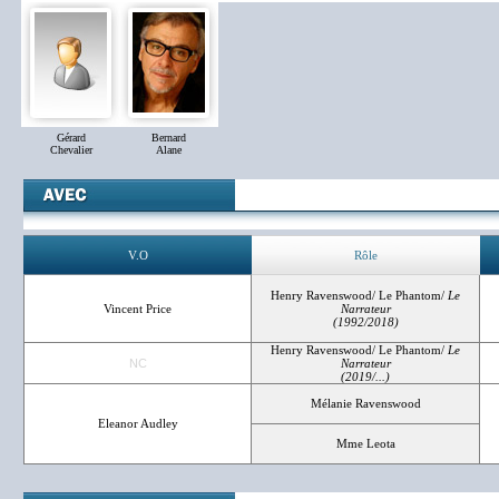
Gérard
Bernard
Chevalier
Alane
V.O
Rôle
Henry Ravenswood/ Le Phantom/
Le
Vincent Price
Narrateur
(1992/2018)
Henry Ravenswood/ Le Phantom/
Le
NC
Narrateur
(2019/...)
Mélanie Ravenswood
Eleanor Audley
Mme Leota