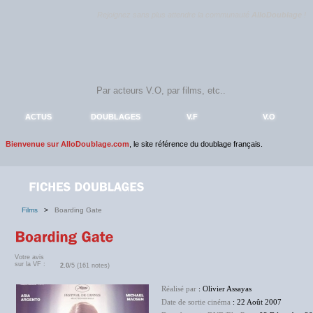
Rejoignez sans plus attendre la communauté
AlloDoublage
!
ACTUS
DOUBLAGES
V.F
V.O
Bienvenue sur AlloDoublage.com
, le site référence du doublage français.
Films
>
Boarding Gate
Votre avis
sur la VF :
2.0
/5 (161 notes)
Réalisé par
: Olivier Assayas
Date de sortie cinéma
: 22 Août 2007