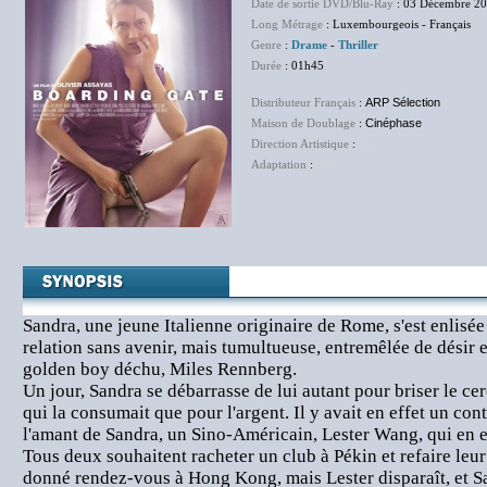
Date de sortie DVD/Blu-Ray
: 03 Décembre 2
Long Métrage
: Luxembourgeois - Français
Genre
:
Drame
-
Thriller
Durée
: 01h45
Distributeur Français
:
ARP Sélection
Maison de Doublage
:
Cinéphase
Direction Artistique
:
NC
Adaptation
:
NC
Sandra, une jeune Italienne originaire de Rome, s'est enlisé
relation sans avenir, mais tumultueuse, entremêlée de désir 
golden boy déchu, Miles Rennberg.
Un jour, Sandra se débarrasse de lui autant pour briser le ce
qui la consumait que pour l'argent. Il y avait en effet un cont
l'amant de Sandra, un Sino-Américain, Lester Wang, qui en es
Tous deux souhaitent racheter un club à Pékin et refaire leur 
donné rendez-vous à Hong Kong, mais Lester disparaît, et 