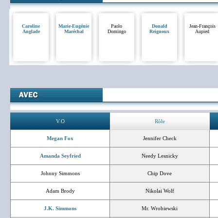
Caroline
Marie-Eugénie
Paolo
Donald
Jean-François
Anglade
Maréchal
Domingo
Reignoux
Aupied
V.O
Rôle
Megan Fox
Jennifer Check
Amanda Seyfried
Needy Lesnicky
Johnny Simmons
Chip Dove
Adam Brody
Nikolai Wolf
J.K. Simmons
Mr. Wrobiewski