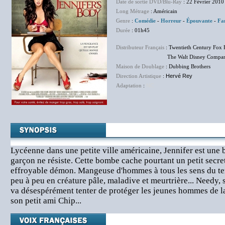
Date de sortie DVD/Blu-Ray
: 22 Février 2010
Long Métrage
: Américain
Genre
:
Comédie
-
Horreur
-
Épouvante
-
Fa
Durée
: 01h45
Distributeur Français
: Twentieth Century Fox 
The Walt Disney Company F
Maison de Doublage
: Dubbing Brothers
Direction Artistique
:
Hervé Rey
Adaptation
:
NC
Lycéenne dans une petite ville américaine, Jennifer est une 
garçon ne résiste. Cette bombe cache pourtant un petit secret
effroyable démon. Mangeuse d'hommes à tous les sens du ter
peu à peu en créature pâle, maladive et meurtrière... Needy, 
va désespérément tenter de protéger les jeunes hommes de l
son petit ami Chip...