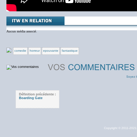
Aucun média associé.
comedie
horreur
epouvante
fantastique
Soyez l
Définition précédente :
Boarding Gate
Copyright © 2011-202