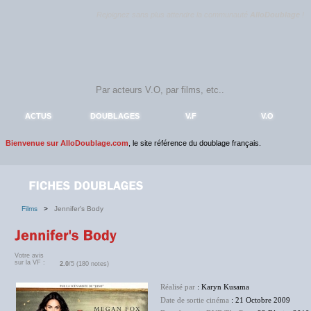
Rejoignez sans plus attendre la communauté
AlloDoublage
!
ACTUS
DOUBLAGES
V.F
V.O
Bienvenue sur AlloDoublage.com
, le site référence du doublage français.
Films
>
Jennifer's Body
Votre avis
sur la VF :
2.0
/5 (180 notes)
Réalisé par
: Karyn Kusama
Date de sortie cinéma
: 21 Octobre 2009