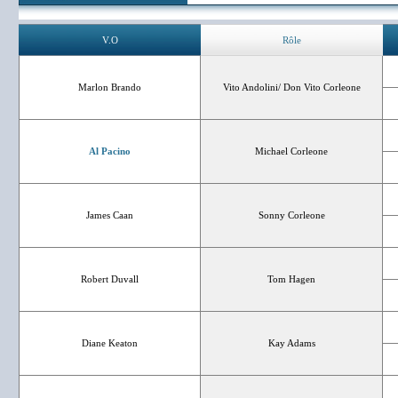
V.O
Rôle
Marlon Brando
Vito Andolini/ Don Vito Corleone
Al Pacino
Michael Corleone
James Caan
Sonny Corleone
Robert Duvall
Tom Hagen
Diane Keaton
Kay Adams