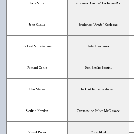
Talia Shire
Constanza "
Connie
" Corleone-Rizzi
John Cazale
Frederico
"Fredo"
Corleone
Richard S. Castellano
Peter Clemenza
Richard Conte
Don Emilio Barzini
John Marley
Jack Woltz, le producteur
Sterling Hayden
Capitaine de Police McCluskey
Gianni Russo
Carlo Rizzi