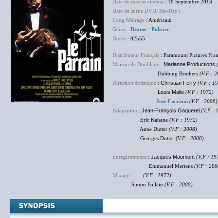
Date de reprise cinéma
: 18 Septembre 2013
Date de sortie DVD/ Blu-Ray
:
Long Métrage
: Américain
Genre
:
Drame
-
Policier
Durée
: 02h55
Distributeur Français
: Paramount Pictures Fra
Maison de Doublage
:
Marianne Productions
Dubbing Brothers
(V.F : 
Direction Artistique
:
Christian Ferry
(V.F : 1
Louis Malle
(V.F : 1972)
Jose Luccioni
(V.F : 2008)
Adaptation
:
Jean-François Gaquerel
(V.F : 
Eric Kahane
(V.F : 1972)
Anne Dutter
(V.F : 2008)
Georges Dutter
(V.F : 2008)
Enregistrement
:
Jacques Maumont
(V.F : 19
Emmanuel Mertens
(V.F : 200
Mixage
:
NC
(V.F : 1972)
Simon Follain
(V.F : 2008)