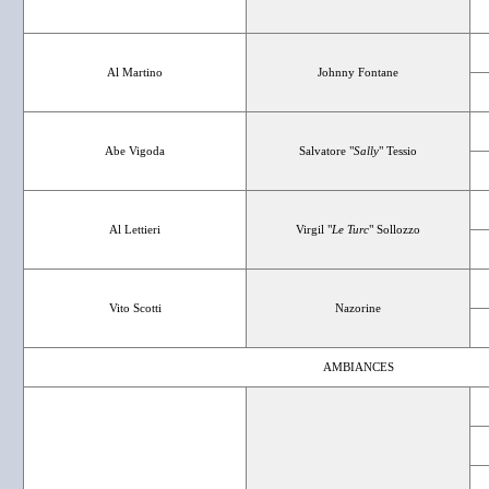
Al Martino
Johnny Fontane
Abe Vigoda
Salvatore "
Sally
" Tessio
Al Lettieri
Virgil "
Le Turc
" Sollozzo
Vito Scotti
Nazorine
AMBIANCES