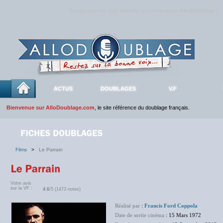
Rejoignez sans plus attendre la communauté
AlloDoublage
!
ACTUS
DOUBLAGES
V.F
Bienvenue sur AlloDoublage.com
, le site référence du doublage français.
Films
>
Le Parrain
Votre avis
sur la VF :
4.6
/5 (1473 notes)
Réalisé par
:
Francis Ford Coppola
Date de sortie cinéma
: 15 Mars 1972