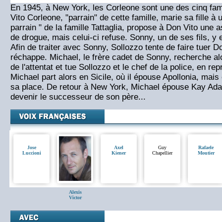
En 1945, à New York, les Corleone sont une des cinq fami
Vito Corleone, "parrain" de cette famille, marie sa fille à
parrain " de la famille Tattaglia, propose à Don Vito une a
de drogue, mais celui-ci refuse. Sonny, un de ses fils, y e
Afin de traiter avec Sonny, Sollozzo tente de faire tuer D
réchappe. Michael, le frère cadet de Sonny, recherche a
de l'attentat et tue Sollozzo et le chef de la police, en rep
Michael part alors en Sicile, où il épouse Apollonia, mais
sa place. De retour à New York, Michael épouse Kay Ada
devenir le successeur de son père...
Jose
Axel
Guy
Rafaele
Luccioni
Kiener
Chapellier
Moutier
Alexis
Victor