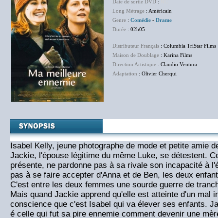
Date de sortie DVD
:
NC
Long Métrage
: Américain
Genre
:
Comédie
-
Drame
Durée
: 02h05
Distributeur Français
: Columbia TriStar Films
Maison de Doublage
: Karina Films
Direction Artistique
: Claudio Ventura
Adaptation
: Olivier Cherqui
Isabel Kelly, jeune photographe de mode et petite amie d
Jackie, l'épouse légitime du même Luke, se détestent. Cel
présente, ne pardonne pas à sa rivale son incapacité à l'é
pas à se faire accepter d'Anna et de Ben, les deux enfan
C'est entre les deux femmes une sourde guerre de tranc
Mais quand Jackie apprend qu'elle est atteinte d'un mal i
conscience que c'est Isabel qui va élever ses enfants. J
é celle qui fut sa pire ennemie comment devenir une mèr