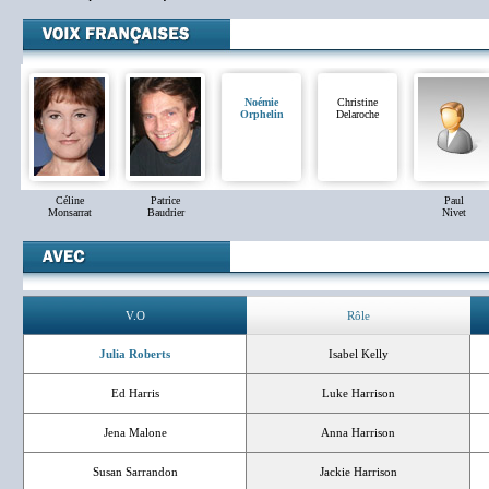
Noémie
Christine
Orphelin
Delaroche
Céline
Patrice
Paul
Monsarrat
Baudrier
Nivet
V.O
Rôle
Julia Roberts
Isabel Kelly
Ed Harris
Luke Harrison
Jena Malone
Anna Harrison
Susan Sarrandon
Jackie Harrison