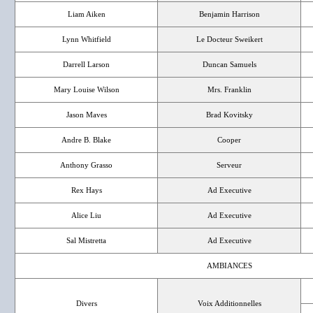
Liam Aiken
Benjamin Harrison
Lynn Whitfield
Le Docteur Sweikert
Darrell Larson
Duncan Samuels
Mary Louise Wilson
Mrs. Franklin
Jason Maves
Brad Kovitsky
Andre B. Blake
Cooper
Anthony Grasso
Serveur
Rex Hays
Ad Executive
Alice Liu
Ad Executive
Sal Mistretta
Ad Executive
AMBIANCES
Divers
Voix Additionnelles