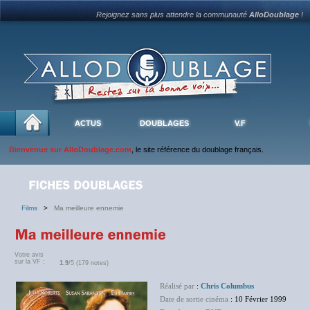
Rejoignez sans plus attendre la communauté
AlloDoublage
!
ACTUS
DOUBLAGES
V.F
Bienvenue sur AlloDoublage.com
, le site référence du doublage français.
Films
>
Ma meilleure ennemie
Votre avis
sur la VF :
1.9
/5 (179 notes)
Réalisé par
:
Chris Columbus
Date de sortie cinéma
: 10 Février 1999