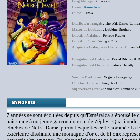
Long Métrage
: Américain
Genre
:
Animation
Durée
: 01h08
Distributeur Français
: The Walt Disney Compa
Maison de Doublage
: Dubbing Brothers
Direction Artistique
: Perrette Pradier
Direction Chant
: Georges Costa
Adaptation Dialogues & Chansons
: Luc Aulivi
Enregistrement Dialogues
: Pascal Ribicky & B
Enregistrement Chansons
: Patrick Debatty
Suivi de Production
: Virginie Courgenay
Directrice Créative
: Daisy Nichols
Superversion Créative
: Boualem Lamhene & M
7 années se sont écoulées depuis qu'Esméralda a épousé le 
naissance à un jeune garçon du nom de Zéphyr. Quasimodo, l
cloches de Notre-Dame, parmi lesquelles celle nommée La Fi
extérieure dissimule une montagne d'or et de bijoux représe