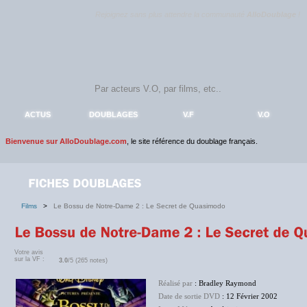
Rejoignez sans plus attendre la communauté
AlloDoublage
!
ACTUS
DOUBLAGES
V.F
V.O
Bienvenue sur AlloDoublage.com
, le site référence du doublage français.
Films
>
Le Bossu de Notre-Dame 2 : Le Secret de Quasimodo
Votre avis
sur la VF :
3.0
/5 (265 notes)
Réalisé par
: Bradley Raymond
Date de sortie DVD
: 12 Février 2002