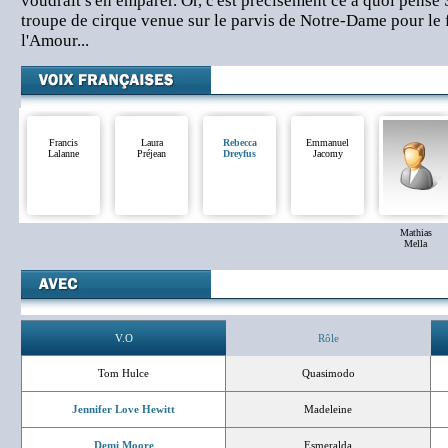
voudrait s'en emparer. Or, c'est précisément ce à quoi pense 
troupe de cirque venue sur le parvis de Notre-Dame pour le
l'Amour...
Francis
Laura
Rebecca
Emmanuel
Lalanne
Préjean
Dreyfus
Jacomy
Mathias
Mella
V.O
Rôle
Tom Hulce
Quasimodo
Jennifer Love Hewitt
Madeleine
Demi Moore
Esmeralda