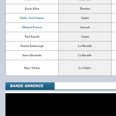
Kevin Kline
Phoebus
Haley Joel Osment
Zephir
Michael Keaton
Saroush
Paul Kandel
Clopin
Charles Kimbrough
La Muraille
Jason Alexander
La Rocaille
Mary Wickes
La Volière