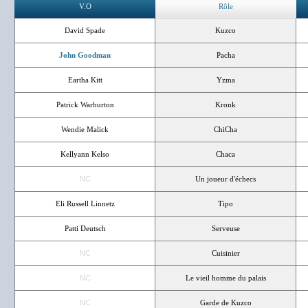
V.O
Rôle
David Spade
Kuzco
John Goodman
Pacha
Eartha Kitt
Yzma
Patrick Warburton
Kronk
Wendie Malick
ChiCha
Kellyann Kelso
Chaca
NC
Un joueur d'échecs
Eli Russell Linnetz
Tipo
Patti Deutsch
Serveuse
NC
Cuisinier
NC
Le vieil homme du palais
NC
Garde de Kuzco