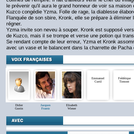
le prévenir qu'il aura le grand honneur de voir sa maison 
Kuzco congédie Yzma. Folle de rage, la diablesse élabore 
Flanquée de son sbire, Kronk, elle se prépare à éliminer 
régner.
Yzma invite son neveu à souper. Kronk est supposé verse
de Kuzco, mais il se trompe et verse une potion qui tran
Se rendant compte de leur erreur, Yzma et Kronk assomm
avec un vase et le balancent dans la charrette de Pacha qu
Emmanuel
Frédérique
Curtil
Tirmont
Didier
Jacques
Elisabeth
Gustin
Frantz
Wiener