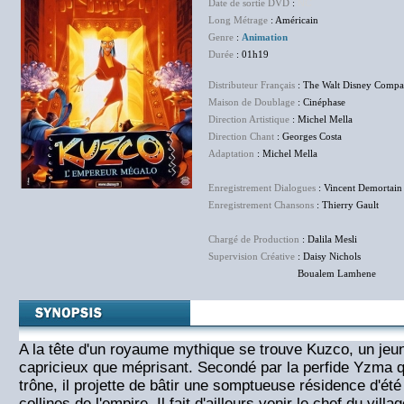
Date de sortie DVD
:
NC
Long Métrage
: Américain
Genre
:
Animation
Durée
: 01h19
Distributeur Français
: The Walt Disney Compa
Maison de Doublage
: Cinéphase
Direction Artistique
: Michel Mella
Direction Chant
: Georges Costa
Adaptation
: Michel Mella
Enregistrement Dialogues
: Vincent Demortain
Enregistrement Chansons
: Thierry Gault
Chargé de Production
: Dalila Mesli
Supervision Créative
: Daisy Nichols
Boualem Lamhene
A la tête d'un royaume mythique se trouve Kuzco, un je
capricieux que méprisant. Secondé par la perfide Yzma qui
trône, il projette de bâtir une somptueuse résidence d'été
collines de l'empire. Il fait d'ailleurs venir le chef du vil