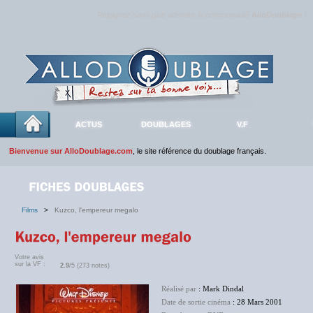
Rejoignez sans plus attendre la communauté
AlloDoublage
!
ACTUS
DOUBLAGES
V.F
Bienvenue sur AlloDoublage.com
, le site référence du doublage français.
Films
>
Kuzco, l'empereur megalo
Votre avis
sur la VF :
2.9
/5 (273 notes)
Réalisé par
: Mark Dindal
Date de sortie cinéma
: 28 Mars 2001