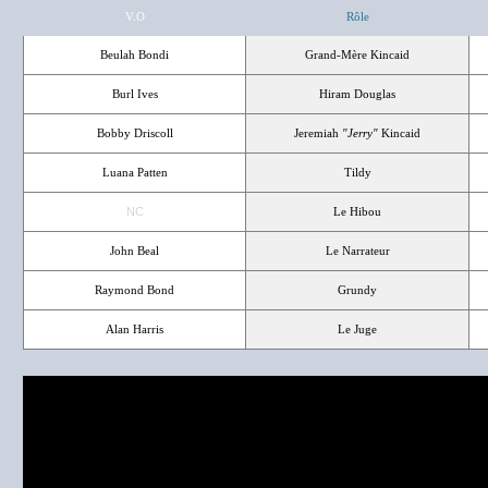
V.O
Rôle
Beulah Bondi
Grand-Mère Kincaid
Burl Ives
Hiram Douglas
Bobby Driscoll
Jeremiah
"Jerry"
Kincaid
Luana Patten
Tildy
NC
Le Hibou
John Beal
Le Narrateur
Raymond Bond
Grundy
Alan Harris
Le Juge