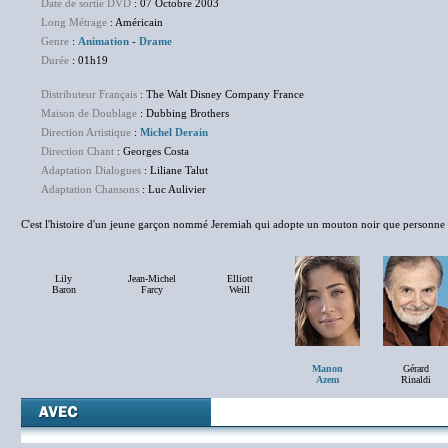
Date de sortie DVD
: 07 Octobre 2003
Long Métrage
: Américain
Genre
:
Animation
-
Drame
Durée
: 01h19
Distributeur Français
: The Walt Disney Company France
Maison de Doublage
: Dubbing Brothers
Direction Artistique
:
Michel Derain
Direction Chant
: Georges Costa
Adaptation Dialogues
: Liliane Talut
Adaptation Chansons
: Luc Aulivier
C'est l'histoire d'un jeune garçon nommé Jeremiah qui adopte un mouton noir que personne
Lily
Jean-Michel
Elliott
Baron
Farcy
Weill
Manon
Gérard
Azem
Rinaldi