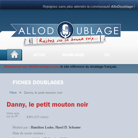
Rejoignez sans plus attendre la communauté
AlloDoublage
!
ACTUS
DOUBLAGES
V.F
Bienvenue sur AlloDoublage.com
, le site référence du doublage français.
Films
>
Danny, le petit mouton noir
Votre avis
sur la VF :
3.0
/5 (272 notes)
Réalisé par
: Hamilton Luske, Harol D. Schuster
Date de sortie cinéma
: