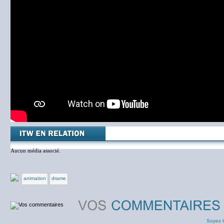
Aucun média associé.
animation
drame
Soyez l