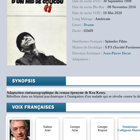
Date de sortie DVD
: 30 Septembre 1998
Date de sortie Blu-Ray
: 08 Novembre 2016
Date de sortie VOD
: 10 Mai 2020
Long Métrage
: Américain
Genre
:
Drame
Durée
: 02h09
Distributeur Français
: Splendor Films
Maison de Doublage
: S.P.S
(Société Parisienn
Direction Artistique
:
Jean-Pierre Dorat
Adaptation
:
NC
Adaptation cinématographique du roman éponyme de Ken Kesey.
Rébellion dans un hôpital psychiatrique à l'instigation d'un malade qui se révolte contre la d
Nadine
Georges
Georges
Dominique
Alari
Atlas
Riquier
Collignon-Maur