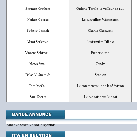
Scatman Crothers
Orderly Turkle, le veilleur de nuit
Nathan George
Le surveillant Washington
Sydney Lassick
Charlie Cheswick
Mimi Sarkisian
L'infirmière Pilbow
Vincent Schiavelli
Frederickson
Mews Small
Candy
Delos V. Smith Jr.
Scanlon
Tom McCall
Le commentateur de la télévision
Saul Zaentz
Le capitaine sur le quai
Bande annonce VF non disponible.