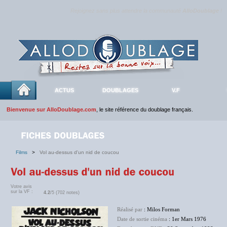
Rejoignez sans plus attendre la communauté
AlloDoublage
!
ACTUS
DOUBLAGES
V.F
Bienvenue sur AlloDoublage.com
, le site référence du doublage français.
Films
>
Vol au-dessus d'un nid de coucou
Votre avis
sur la VF :
4.2
/5 (702 notes)
Réalisé par
: Milos Forman
Date de sortie cinéma
: 1er Mars 1976