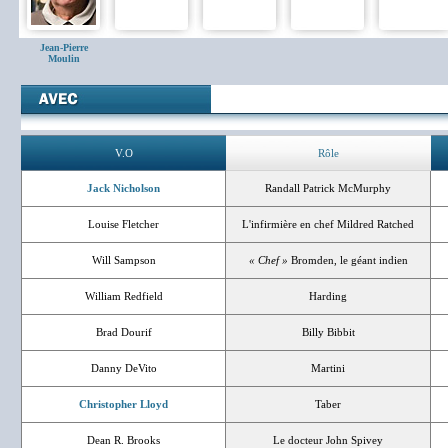
Jean-Pierre
Moulin
V.O
Rôle
Jack Nicholson
Randall Patrick McMurphy
Louise Fletcher
L'infirmière en chef Mildred Ratched
Will Sampson
« Chef »
Bromden, le géant indien
William Redfield
Harding
Brad Dourif
Billy Bibbit
Danny DeVito
Martini
Christopher Lloyd
Taber
Dean R. Brooks
Le docteur John Spivey