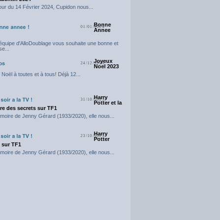
our du 14 Février 2024, Cupidon nous...
Bonne
01/01/2024
Annee
'équipe d'AlloDoublage vous souhaite une bonne et
e...
Joyeux
24/12/2023
Noel 2023
Noël à toutes et à tous! Déjà 12...
Harry
31/10/2023
Potter et la
e des secrets sur TF1
moire de Jenny Gérard (1933/2020), elle nous...
Harry
23/10/2023
Potter
t sur TF1
moire de Jenny Gérard (1933/2020), elle nous...