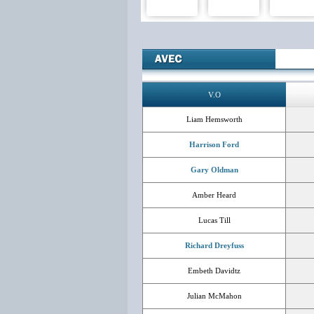
V.O
Liam Hemsworth
Harrison Ford
Gary Oldman
Amber Heard
Lucas Till
Richard Dreyfuss
Embeth Davidtz
Julian McMahon