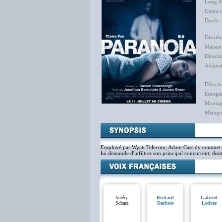
Long M
Genre
Durée
Distrib
Maison
Directi
Adapta
Détecti
Enregis
Monta
Mixage
Employé par Wyatt Telecom, Adam Cassidy commet une
lui demande d'infiltrer son principal concurrent, dont
Valéry
Richard
Gabriel
Schatz
Darbois
Ledoze