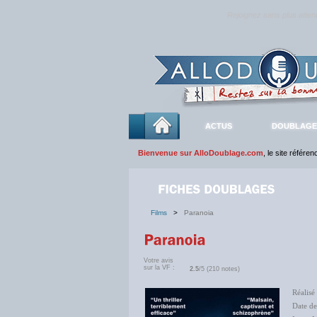
Rejoignez sans plus atte
ACTUS
DOUBLAGE
Bienvenue sur AlloDoublage.com
, le site référe
Films
>
Paranoia
Votre avis
sur la VF :
2.5
/5 (210 notes)
Réalisé
Date d