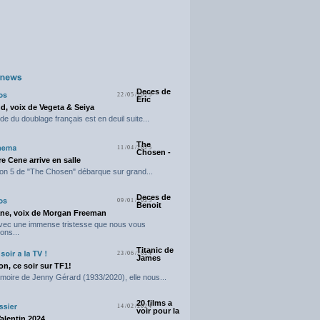
Deces de
22/05/2025
Eric
d, voix de Vegeta & Seiya
e du doublage français est en deuil suite...
The
11/04/2025
Chosen -
e Cene arrive en salle
on 5 de "The Chosen" débarque sur grand...
Deces de
09/01/2025
Benoit
ne, voix de Morgan Freeman
avec une immense tristesse que nous vous
ons...
Titanic de
23/06/2024
James
n, ce soir sur TF1!
moire de Jenny Gérard (1933/2020), elle nous...
20 films a
14/02/2024
voir pour la
Valentin 2024