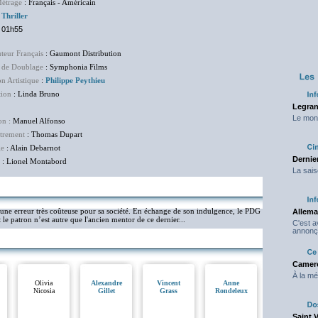
étrage
: Français - Américain
:
Thriller
:
01h55
uteur Français
: Gaumont Distribution
 de Doublage
: Symphonia Films
on Artistique
:
Philippe Peythieu
tion
: Linda Bruno
Legran
Le mond
on :
Manuel Alfonso
trement
: Thomas Dupart
ge
: Alain Debarnot
Dernier
: Lionel Montabord
La sais
 erreur très coûteuse pour sa société. En échange de son indulgence, le PDG
Allema
 le patron n’est autre que l'ancien mentor de ce dernier...
C'est 
annonç
Camero
À la mé
Olivia
Alexandre
Vincent
Anne
Nicosia
Gillet
Grass
Rondeleux
Saint 