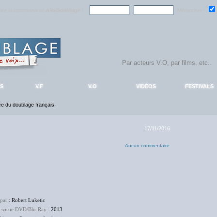
ndre la communauté
AlloDoublage
!
Mémoriser :
S
V.F
V.O
VIDÉOS
FESTIVALS
nce du doublage français.
17/11/2016
Aucun commentaire
 par
: Robert Luketic
e sortie DVD/Blu-Ray
: 2013