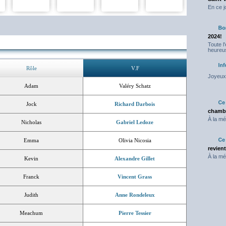
En ce j
2024!
Toute l
heureus
Rôle
V.F
Joyeux 
Adam
Valéry Schatz
Jock
Richard Darbois
chambr
À la mé
Nicholas
Gabriel Ledoze
Emma
Olivia Nicosia
revien
À la mé
Kevin
Alexandre Gillet
Franck
Vincent Grass
Judith
Anne Rondeleux
Meachum
Pierre Tessier