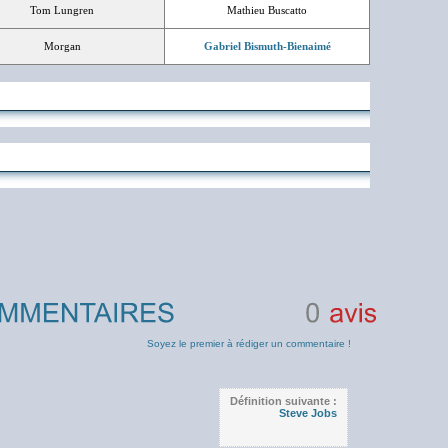
Tom Lungren
Mathieu Buscatto
Morgan
Gabriel Bismuth-Bienaimé
0
avis
Soyez le premier à rédiger un commentaire !
Définition suivante :
Steve Jobs