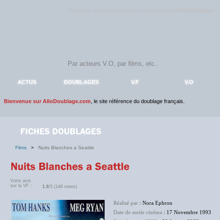
Rejoignez sans plus attendre la communauté
AlloDoublage
!
ACTUS
DOUBLAGES
V.F
V.O
Bienvenue sur AlloDoublage.com
, le site référence du doublage français.
Films
>
Nuits Blanches a Seattle
Votre avis
sur la VF :
1.8
/5 (146 notes)
Réalisé par
: Nora Ephron
Date de sortie cinéma
: 17 Novembre 1993