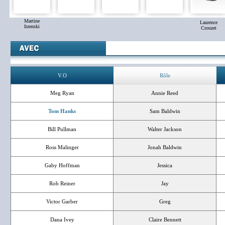
Martine
Laurence
Irzenski
Crouzet
V.O
Rôle
Meg Ryan
Annie Reed
Tom Hanks
Sam Baldwin
Bill Pullman
Walter Jackson
Ross Malinger
Jonah Baldwin
Gaby Hoffman
Jessica
Rob Reiner
Jay
Victor Garber
Greg
Dana Ivey
Claire Bennett