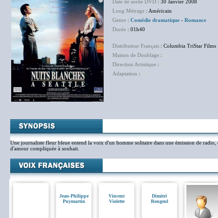
Date de sortie DVD
: 30 Janvier 2008
Long Métrage
: Américain
Genre
:
Comédie dramatique
-
Romance
Durée
: 01h40
Distributeur Français
: Columbia TriStar Films
Maison de Doublage
:
NC
Direction Artistique
:
NC
Adaptation
:
NC
Une journaliste fleur bleue entend la voix d'un homme solitaire dans une émission de radio, e
d'amour compliquée à souhait.
Jean-Philippe
Vincent
Dimitri
Puymartin
Violette
Rougeul