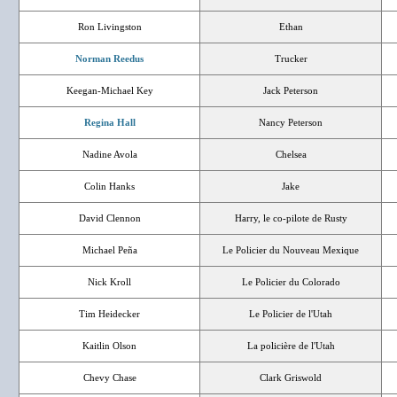
Ron Livingston
Ethan
Norman Reedus
Trucker
Keegan-Michael Key
Jack Peterson
Regina Hall
Nancy Peterson
Nadine Avola
Chelsea
Colin Hanks
Jake
David Clennon
Harry, le co-pilote de Rusty
Michael Peña
Le Policier du Nouveau Mexique
Nick Kroll
Le Policier du Colorado
Tim Heidecker
Le Policier de l'Utah
Kaitlin Olson
La policière de l'Utah
Chevy Chase
Clark Griswold