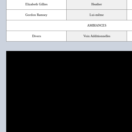
Elizabeth Gillies
Heather
Gordon Ramsey
Lui-même
AMBIANCES
Divers
Voix Additionnelles