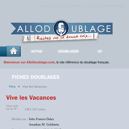
Rejoignez sans plus attendre la communauté
AlloDoublage
!
ACTUS
DOUBLAGES
V.F
Bienvenue sur AlloDoublage.com
, le site référence du doublage français.
Films
>
Vive les Vacances
Votre avis
sur la VF :
1.9
/5 (193 notes)
Réalisé par
: John Francis Daley
Jonathan M. Goldstein