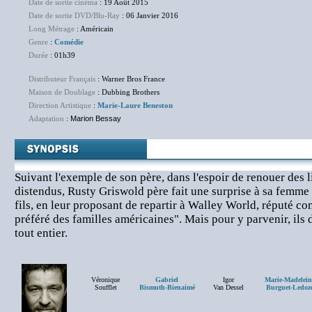
Date de sortie cinéma
: 19 Août 2015
Date de sortie DVD/Blu-Ray
: 06 Janvier 2016
Long Métrage
: Américain
Genre
:
Comédie
Durée
: 01h39
Distributeur Français
: Warner Bros France
Maison de Doublage
: Dubbing Brothers
Direction Artistique
:
Marie-Laure Beneston
Adaptation
:
Marion Bessay
Suivant l'exemple de son père, dans l'espoir de renouer des 
distendus, Rusty Griswold père fait une surprise à sa femme
fils, en leur proposant de repartir à Walley World, réputé co
préféré des familles américaines". Mais pour y parvenir, ils 
tout entier.
Véronique
Gabriel
Igor
Marie-Madelein
Soufflet
Bismuth-Bienaimé
Van Dessel
Burguet-Ledoz