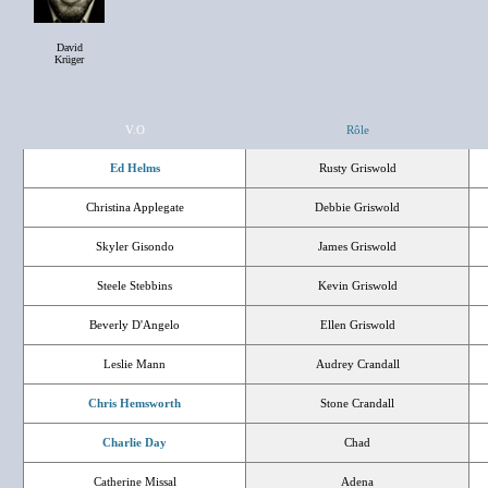
David
Krüger
V.O
Rôle
Ed Helms
Rusty Griswold
Christina Applegate
Debbie Griswold
Skyler Gisondo
James Griswold
Steele Stebbins
Kevin Griswold
Beverly D'Angelo
Ellen Griswold
Leslie Mann
Audrey Crandall
Chris Hemsworth
Stone Crandall
Charlie Day
Chad
Catherine Missal
Adena