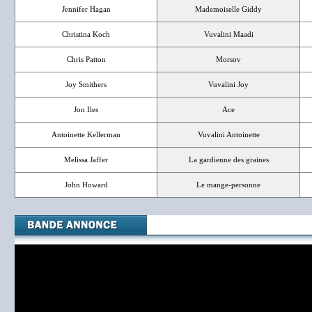
Jennifer Hagan
Mademoiselle Giddy
Christina Koch
Vuvalini Maadi
Chris Patton
Morsov
Joy Smithers
Vuvalini Joy
Jon Iles
Ace
Antoinette Kellerman
Vuvalini Antoinette
Melissa Jaffer
La gardienne des graines
John Howard
Le mange-personne