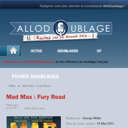
Rejoignez sans plus attendre la communauté
AlloDoublage
!
ACTUS
DOUBLAGES
V.F
Bienvenue sur AlloDoublage.com
, le site référence du doublage français.
Films
>
Mad Max : Fury Road
Votre avis
sur la VF :
3.6
/5 (515 notes)
Réalisé par
: George Miller
Date de sortie cinéma
: 14 Mai 2015