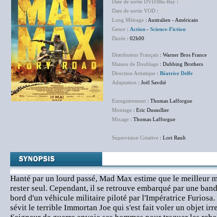
Date de sortie DVD/Blu-Ray
:
NC
Date de sortie VOD
:
NC
Long Métrage
: Australien - Américain
Genre
:
Action
-
Science-Fiction
Durée
: 02h00
Distributeur Français
: Warner Bros France
Maison de Doublage
: Dubbing Brothers
Direction Artistique
:
Béatrice Delfe
Adaptation
: Joël Savdié
Enregistrement
: Thomas Lafforgue
Montage
: Eric Dussollier
Mixage
: Thomas Lafforgue
Supervision Créative
: Lori Rault
Hanté par un lourd passé, Mad Max estime que le meilleur m
rester seul. Cependant, il se retrouve embarqué par une band
bord d'un véhicule militaire piloté par l'Impératrice Furiosa. 
sévit le terrible Immortan Joe qui s'est fait voler un objet i