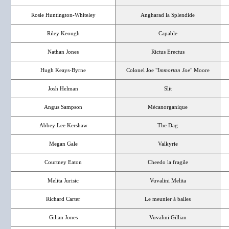
Rosie Huntington-Whiteley
Angharad la Splendide
Riley Keough
Capable
Nathan Jones
Rictus Erectus
Hugh Keays-Byrne
Colonel Joe "
Immortan Joe
" Moore
Josh Helman
Slit
Angus Sampson
Mécanorganique
Abbey Lee Kershaw
The Dag
Megan Gale
Valkyrie
Courtney Eaton
Cheedo la fragile
Melita Jurisic
Vuvalini Melita
Richard Carter
Le meunier à balles
Gilian Jones
Vuvalini Gillian