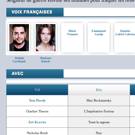
Seigneur de guerre envoie ses hommes pour traquer les re
Marie
Emmanuel
Daniela
Tirmont
Garijo
Labbé-Cabrer
Jérémie
Barbara
Covillault
Kelsch
V.O
Rôle
Tom Hardy
Max Rockatansky
Charlize Theron
L'Impératrice Furiosa
Zoë Kravitz
Toast la sagesse
Nicholas Hoult
Nux