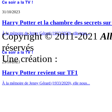
31/10/2023
Harry Potter et la chambre des secrets su
Copyright © 2011-2021
Al
À la mémoire de Jenny Gérard (1933/2020), elle nous...
réservés
Une création :
23/10/2023
Harry Potter revient sur TF1
À la mémoire de Jenny Gérard (1933/2020), elle nous...