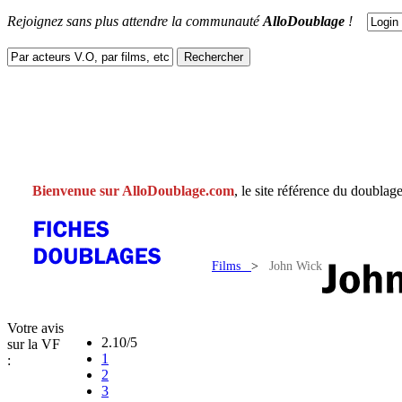
Rejoignez sans plus attendre la communauté
AlloDoublage
!
ACTUS
DOUBLAGES
V.F
V.O
FACEBOOK
CONTACT
Bienvenue sur AlloDoublage.com
, le site référence du doublage
Films
>
John Wick
Votre avis
2.10/5
sur la VF
1
:
2
3