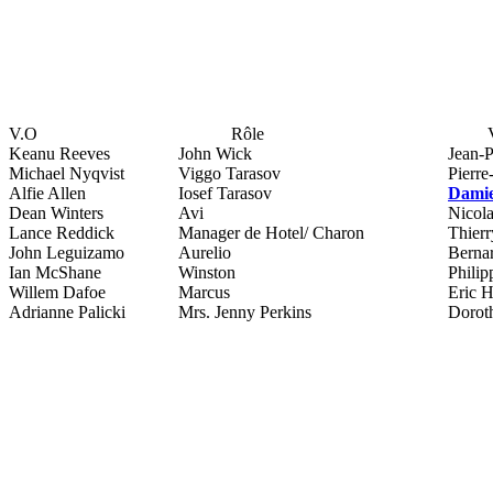
V.O
Rôle
Keanu Reeves
John Wick
Jean-P
Michael Nyqvist
Viggo Tarasov
Pierre
Alfie Allen
Iosef Tarasov
Damie
Dean Winters
Avi
Nicol
Lance Reddick
Manager de Hotel/ Charon
Thierr
John Leguizamo
Aurelio
Berna
Ian McShane
Winston
Philip
Willem Dafoe
Marcus
Eric 
Adrianne Palicki
Mrs. Jenny Perkins
Dorot