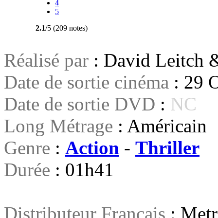
4
5
2.1
/5 (209 notes)
Réalisé par
: David Leitch 
Date de sortie cinéma
: 29 
Date de sortie DVD
:
NC
Long Métrage
: Américain
Genre
:
Action
-
Thriller
Durée
: 01h41
Distributeur Français
: Metr