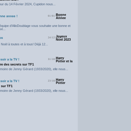
our du 14 Février 2024, Cupidon nous...
Bonne
01/01/2024
Annee
'équipe d'AlloDoublage vous souhaite une bonne et
e...
Joyeux
24/12/2023
Noel 2023
Noël à toutes et à tous! Déjà 12...
Harry
31/10/2023
Potter et la
e des secrets sur TF1
moire de Jenny Gérard (1933/2020), elle nous...
Harry
23/10/2023
Potter
t sur TF1
moire de Jenny Gérard (1933/2020), elle nous...