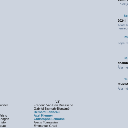
En ce j
2024!
Toute l
heureus
Joyeux 
chambr
À la mé
revien
À la mé
V.F
cudder
Frédéric Van Den Driessche
Gabriel Bismuth-Bienaimé
Bernard Lanneau
risto
Axel Kienner
Loogan
Christophe Lemoine
risto
Alexis Tomassian
ndau
Emmanuel Gradi