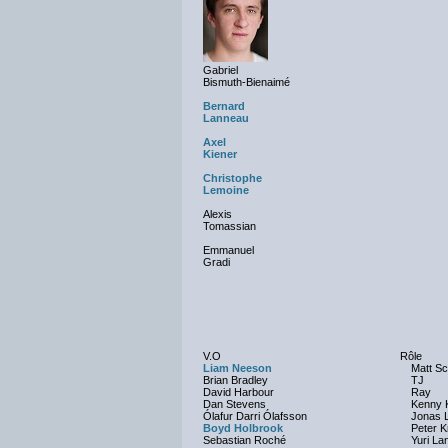
Gabriel
Bismuth-Bienaimé
Bernard
Lanneau
Axel
Kiener
Christophe
Lemoine
Alexis
Tomassian
Emmanuel
Gradi
V.O
Rôle
Liam Neeson
Matt S
Brian Bradley
TJ
David Harbour
Ray
Dan Stevens
Kenny K
Ólafur Darri Ólafsson
Jonas 
Boyd Holbrook
Peter K
Sebastian Roché
Yuri La