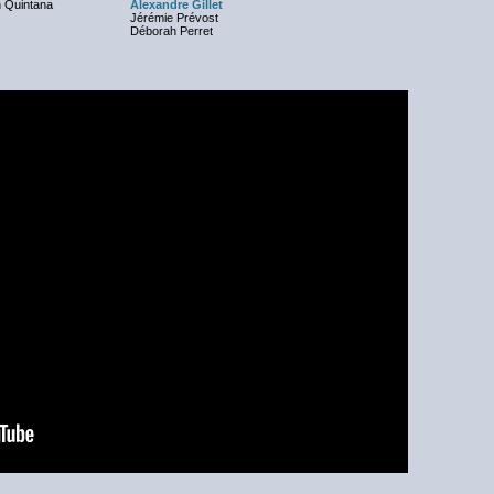
 Quintana
Alexandre Gillet
Jérémie Prévost
Déborah Perret