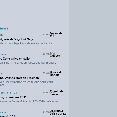
Deces de
22/05/2025
Eric
d, voix de Vegeta & Seiya
e du doublage français est en deuil suite...
The
11/04/2025
Chosen -
e Cene arrive en salle
on 5 de "The Chosen" débarque sur grand...
Deces de
09/01/2025
Benoit
ne, voix de Morgan Freeman
avec une immense tristesse que nous vous
ons...
Titanic de
23/06/2024
James
n, ce soir sur TF1!
moire de Jenny Gérard (1933/2020), elle nous...
20 films a
14/02/2024
voir pour la
Valentin 2024