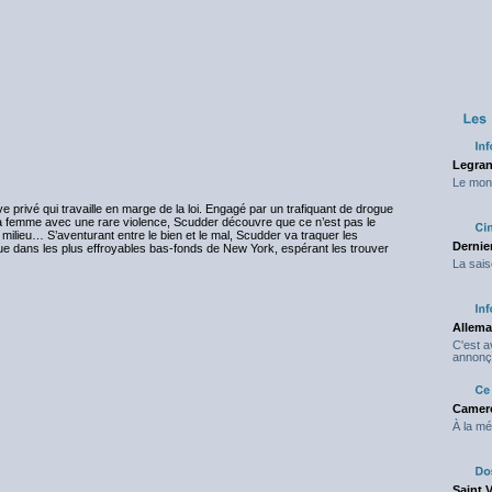
Legran
Le mond
e privé qui travaille en marge de la loi. Engagé par un trafiquant de drogue
sa femme avec une rare violence, Scudder découvre que ce n’est pas le
milieu… S’aventurant entre le bien et le mal, Scudder va traquer les
Dernier
e dans les plus effroyables bas-fonds de New York, espérant les trouver
La sais
Allema
C'est 
annonç
Camero
À la mé
Saint 