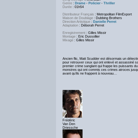
Genre
:
Drame
-
Policier
-
Thriller
Durée
: 01h54
Distributeur Français
: Metropolitan FilmExport
Maison de Doublage
: Dubbing Brothers
Direction Artistique
:
Danielle Perret
Adaptation
: Déborah Perret
Enregistrement
: Gilles Missir
Montage
: Eric Dussollier
Mixage
: Gilles Missir
Ancien flic, Matt Scudder est désormais un détectiv
pour retrouver ceux qui ont enlevé et assassiné 
premier crime sanglant qui frappe les puissants du 
monstres qui ont commis ces crimes atroces jusqu
avant qu’ils ne frappent à nouveau…
Frédéric
Van Den
Driessche