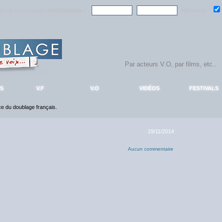
ndre la communauté
AlloDoublage
!
Mémoriser :
S
V.F
V.O
VIDÉOS
FESTIVALS
nce du doublage français.
19/11/2014
Aucun commentaire