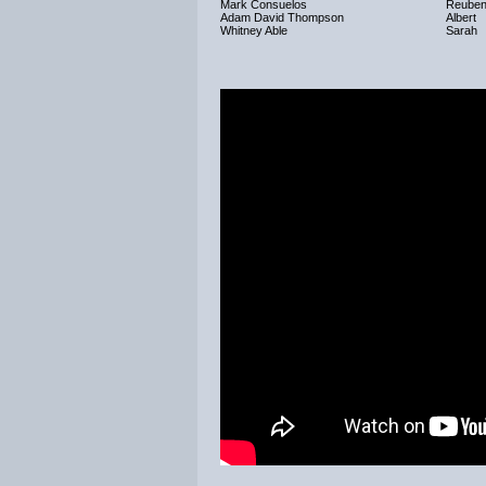
Mark Consuelos
Reuben
Adam David Thompson
Albert
Whitney Able
Sarah