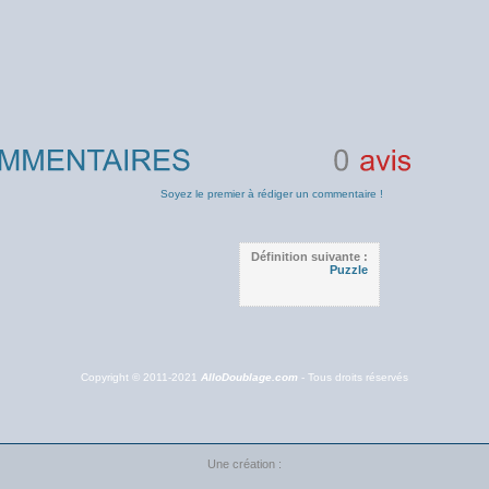
0
avis
Soyez le premier à rédiger un commentaire !
Définition suivante :
Puzzle
Copyright © 2011-2021
AlloDoublage.com
- Tous droits réservés
Une création :