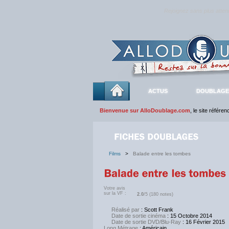
Rejoignez sans plus atte
ACTUS
DOUBLAGE
Bienvenue sur AlloDoublage.com
, le site référe
Films
>
Balade entre les tombes
Votre avis
sur la VF :
2.0
/5 (180 notes)
Réalisé par
: Scott Frank
Date de sortie cinéma
: 15 Octobre 2014
Date de sortie DVD/Blu-Ray
:
16 Février 2015
Long Métrage
: Américain