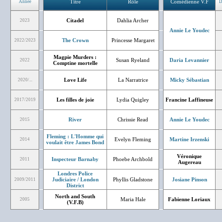
Titre
Rôle
Comédienne V.F
Année
D
Citadel
Dahlia Archer
2023
Annie Le Youdec
The Crown
Princesse Margaret
2022/2023
Magpie Murders :
Susan Ryeland
Daria Levannier
2022
Comptine mortelle
Love Life
La Narratrice
Micky Sébastian
2020/...
Les filles de joie
Lydia Quigley
Francine Laffineuse
2017/2019
River
Chrissie Read
Annie Le Youdec
2015
Fleming : L'Homme qui
Evelyn Fleming
Martine Irzenski
2014
voulait être James Bond
Véronique
Inspecteur Barnaby
Phoebe Archbold
2011
Augereau
Londres Police
Judiciaire / London
Phyllis Gladstone
Josiane Pinson
2009/2011
District
North and South
Maria Hale
Fabienne Loriaux
2005
(V.F.B)