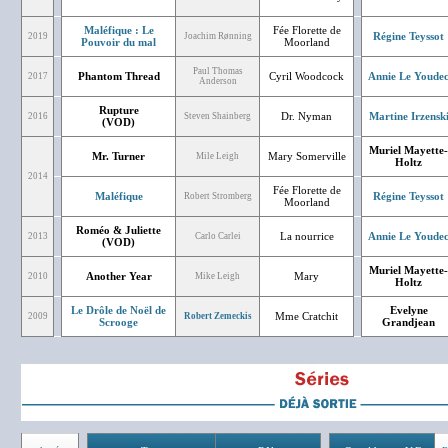
Maléfique : Le
Fée Florette de
Régine Teyssot
2019
Joachim Rønning
Pouvoir du mal
Moorland
Paul Thomas
Phantom Thread
Cyril Woodcock
Annie Le Youde
2017
Anderson
Rupture
Dr. Nyman
Martine Irzensk
2016
Steven Shainberg
(VOD)
Muriel Mayette-
Mr. Turner
Mary Somerville
Mile Leigh
Holtz
2014
Fée Florette de
Maléfique
Régine Teyssot
Robert Stromberg
Moorland
Roméo & Juliette
La nourrice
Annie Le Youde
2013
Carlo Carlei
(VOD)
Muriel Mayette-
Another Year
Mary
2010
Mike Leigh
Holtz
Le Drôle de Noël de
Evelyne
Mme Cratchit
2009
Robert Zemeckis
Scrooge
Grandjean