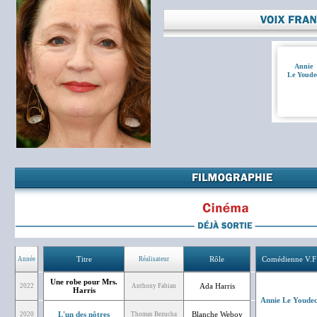
Annie
Le Youde
Titre
Rôle
Comédienne V.F
Année
Réalisateur
Une robe pour Mrs.
Ada Harris
2022
Anthony Fabian
Harris
Annie Le Youde
L'un des nôtres
Blanche Weboy
2020
Thomas Bezucha