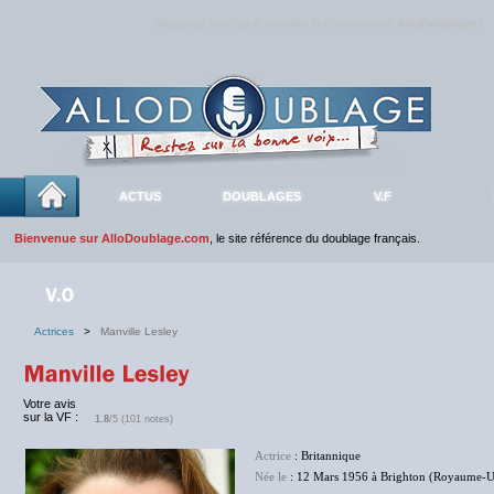
Rejoignez sans plus attendre la communauté
AlloDoublage
!
ACTUS
DOUBLAGES
V.F
Bienvenue sur AlloDoublage.com
, le site référence du doublage français.
Actrices
>
Manville Lesley
Votre avis
sur la VF :
1.8
/5 (101 notes)
Actrice
: Britannique
Née le
: 12 Mars 1956 à Brighton (Royaume-U