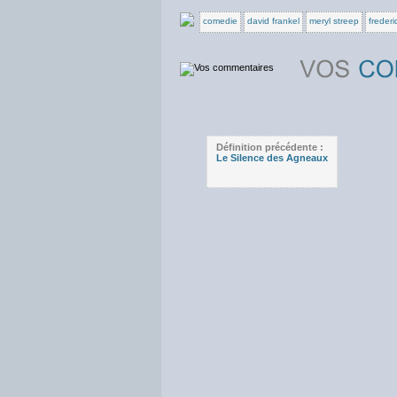
comedie
david frankel
meryl streep
frederi
Définition précédente :
Le Silence des Agneaux