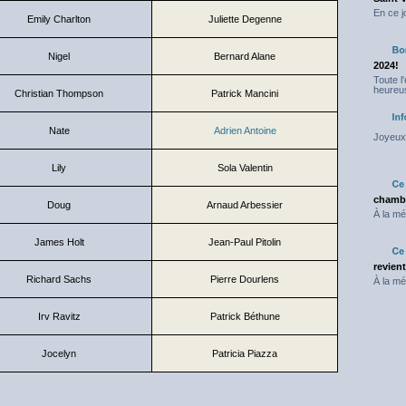
En ce j
Emily Charlton
Juliette Degenne
Nigel
Bernard Alane
2024!
Toute l
heureus
Christian Thompson
Patrick Mancini
Nate
Adrien Antoine
Joyeux 
Lily
Sola Valentin
chambr
Doug
Arnaud Arbessier
À la mé
James Holt
Jean-Paul Pitolin
revien
Richard Sachs
Pierre Dourlens
À la mé
Irv Ravitz
Patrick Béthune
Jocelyn
Patricia Piazza