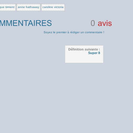
que tirmont
anne hathaway
caroline victoria
0
avis
Soyez le premier à rédiger un commentaire !
Définition suivante :
Super 8