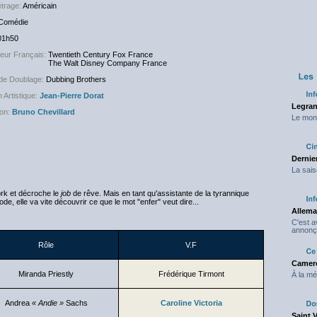
trage:
Américain
Comédie
01h50
teur Français:
Twentieth Century Fox France
Walt Disney Company France
de Doublage:
Dubbing Brothers
 Artistique:
Jean-Pierre Dorat
Legran
on:
Bruno Chevillard
Le mond
Dernier
La sais
rk et décroche le
job
de rêve. Mais en tant qu'assistante de la tyrannique
e, elle va vite découvrir ce que le mot "enfer" veut dire...
Allema
C'est 
annonç
Rôle
V.F
Camero
Miranda Priestly
Frédérique Tirmont
À la mé
Andrea
« Andie »
Sachs
Caroline Victoria
Saint 