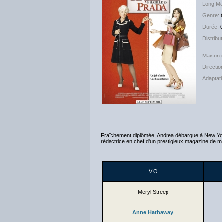
Long Mé
Genre:
Durée:
Distribu
The 
Maison 
Direction
Adaptati
Fraîchement diplômée, Andrea débarque à New Yo
rédactrice en chef d'un prestigieux magazine de mod
V.O
Meryl Streep
Anne Hathaway