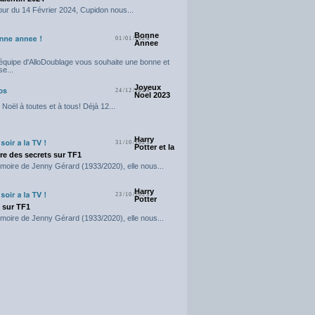
our du 14 Février 2024, Cupidon nous...
Bonne
01/01/2024
Annee
'équipe d'AlloDoublage vous souhaite une bonne et
e...
Joyeux
24/12/2023
Noel 2023
Noël à toutes et à tous! Déjà 12...
Harry
31/10/2023
Potter et la
e des secrets sur TF1
moire de Jenny Gérard (1933/2020), elle nous...
Harry
23/10/2023
Potter
t sur TF1
moire de Jenny Gérard (1933/2020), elle nous...