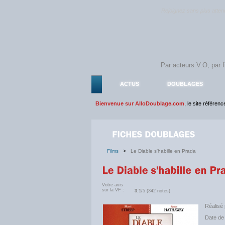
Rejoignez sans plus atte
ACTUS
DOUBLAGES
Bienvenue sur AlloDoublage.com
, le site référen
Films
>
Le Diable s'habille en Prada
Votre avis
sur la VF :
3.1
/5 (342 notes)
Réalisé 
Date de 