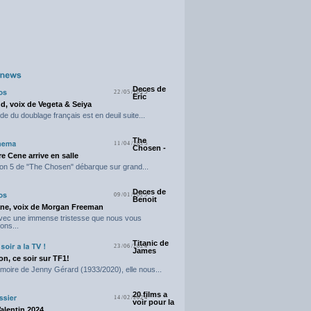
Deces de
22/05/2025
Eric
d, voix de Vegeta & Seiya
e du doublage français est en deuil suite...
The
11/04/2025
Chosen -
e Cene arrive en salle
on 5 de "The Chosen" débarque sur grand...
Deces de
09/01/2025
Benoit
ne, voix de Morgan Freeman
avec une immense tristesse que nous vous
ons...
Titanic de
23/06/2024
James
n, ce soir sur TF1!
moire de Jenny Gérard (1933/2020), elle nous...
20 films a
14/02/2024
voir pour la
Valentin 2024