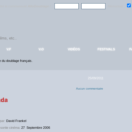
ndre la communauté
AlloDoublage
!
Mémoriser :
V.F
V.O
VIDÉOS
FESTIVALS
F
ce du doublage français.
25/09/2011
Aucun commentaire
par:
David Frankel
sortie cinéma:
27
Septembre 2006