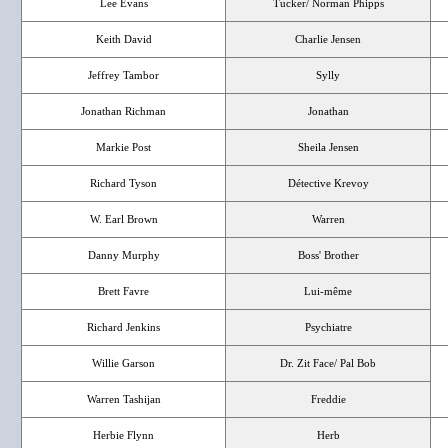
Lee Evans
Tucker/ Norman Phipps
Keith David
Charlie Jensen
Jeffrey Tambor
Sylly
Jonathan Richman
Jonathan
Markie Post
Sheila Jensen
Richard Tyson
Détective Krevoy
W. Earl Brown
Warren
Danny Murphy
Boss' Brother
Brett Favre
Lui-même
Richard Jenkins
Psychiatre
Willie Garson
Dr. Zit Face/ Pal Bob
Warren Tashijan
Freddie
Herbie Flynn
Herb