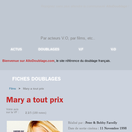
Rejoignez sans plus attendre la communauté
AlloDoublage
!
ACTUS
DOUBLAGES
V.F
V.O
Bienvenue sur AlloDoublage.com
, le site référence du doublage français.
Films
>
Mary a tout prix
Votre avis
sur la VF :
2.1
/5 (189 notes)
Réalisé par
: Peter & Bobby Farrelly
Date de sortie cinéma
: 11 Novembre 1998