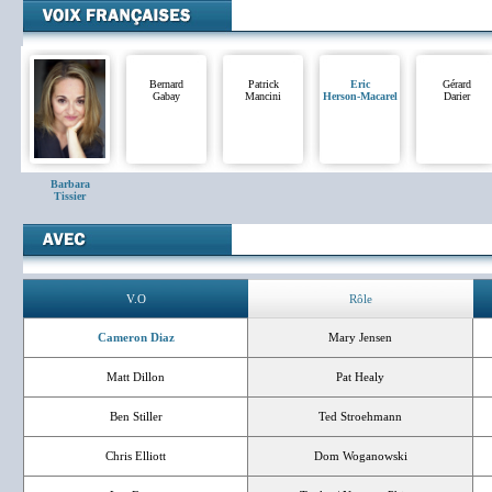
Bernard
Patrick
Eric
Gérard
Gabay
Mancini
Herson-Macarel
Darier
Barbara
Tissier
V.O
Rôle
Cameron Diaz
Mary Jensen
Matt Dillon
Pat Healy
Ben Stiller
Ted Stroehmann
Chris Elliott
Dom Woganowski