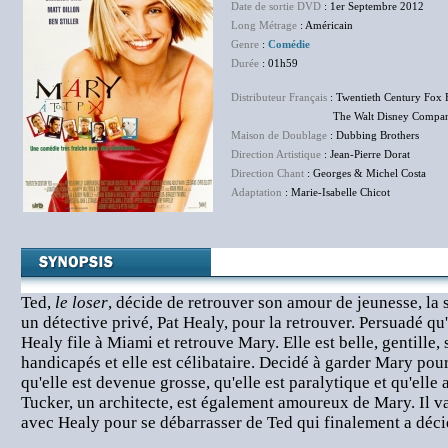
Date de sortie DVD
: 1er Septembre 2012
Long Métrage
: Américain
Genre
:
Comédie
Durée
: 01h59
Distributeur Français
: Twentieth Century Fox 
The Walt Disney Company F
Maison de Doublage
: Dubbing Brothers
Direction Artistique
: Jean-Pierre Dorat
Direction Chant
: Georges & Michel Costa
Adaptation
: Marie-Isabelle Chicot
Ted,
le loser
, décide de retrouver son amour de jeunesse, la
un détective privé, Pat Healy, pour la retrouver. Persuadé qu'
Healy file à Miami et retrouve Mary. Elle est belle, gentille,
handicapés et elle est célibataire. Decidé à garder Mary pour 
qu'elle est devenue grosse, qu'elle est paralytique et qu'elle
Tucker, un architecte, est également amoureux de Mary. Il 
avec Healy pour se débarrasser de Ted qui finalement a déci