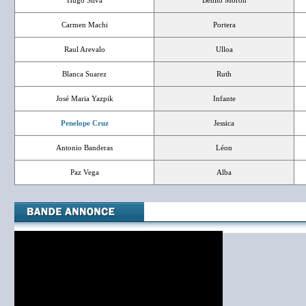
Hugo Silva
Benito Moron
Carmen Machi
Portera
Raul Arevalo
Ulloa
Blanca Suarez
Ruth
José Maria Yazpik
Infante
Penelope Cruz
Jessica
Antonio Banderas
Léon
Paz Vega
Alba