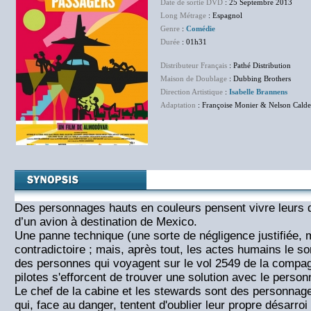
Date de sortie DVD
: 25 Septembre 2013
Long Métrage
: Espagnol
Genre
:
Comédie
Durée
: 01h31
Distributeur Français
: Pathé Distribution
Maison de Doublage
: Dubbing Brothers
Direction Artistique
:
Isabelle Brannens
Adaptation
: Françoise Monier & Nelson Cald
Des personnages hauts en couleurs pensent vivre leurs 
d’un avion à destination de Mexico.
Une panne technique (une sorte de négligence justifiée,
contradictoire ; mais, après tout, les actes humains le so
des personnes qui voyagent sur le vol 2549 de la compa
pilotes s'efforcent de trouver une solution avec le personn
Le chef de la cabine et les stewards sont des personnag
qui, face au danger, tentent d'oublier leur propre désarro