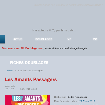
Rejoignez sans plus attendre la communauté
AlloDoublage
!
ACTUS
DOUBLAGES
V.F
V.O
Bienvenue sur AlloDoublage.com
, le site référence du doublage français.
Films
>
Les Amants Passagers
Votre avis
sur la VF :
1.9
/5 (244 notes)
Réalisé par
: Pedro Almodovar
Date de sortie cinéma
:
27 Mars 2013