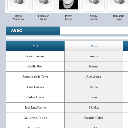
David
Françoise
Pierre
Sandy
Benjamin
Macaluso
Vallon
Tessier
Boizart
Boyer
V.O
Rôle
Javier Camara
Joserra
Cecilia Roth
Norma
Antonio de la Torre
Alex Acero
Lola Duenas
Bruna
Carlos Areces
Fajas
José LuisTorrijo
SR Mas
Guillermo Toledo
Ricardo Galan