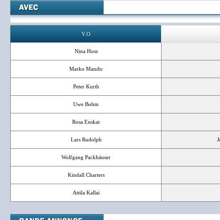
V.O
Nina Hoss
Marko Mandic
Peter Kurth
Uwe Bohm
Rosa Enskat
Lars Rudolph
J
Wolfgang Packhäuser
Kindall Charters
Attila Kallai