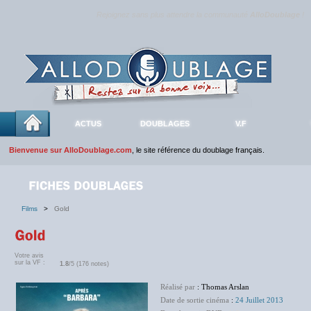
Rejoignez sans plus attendre la communauté
AlloDoublage
!
ACTUS
DOUBLAGES
V.F
Bienvenue sur AlloDoublage.com
, le site référence du doublage français.
Films
>
Gold
Votre avis
sur la VF :
1.8
/5 (176 notes)
Réalisé par
: Thomas Arslan
Date de sortie cinéma
:
24 Juillet 2013