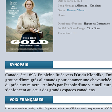
Date de sortie DVD
:
NC
Long Métrage
: Allemand - Canadien
Genre
:
Drame
-
Western
Durée
:
Distributeur Français
: Happiness Distribution
Société de Sous-Titrage
: Titra Films
Traduction
:
NC
Canada, été 1898. En pleine Ruée vers l'Or du Klondike, Em
groupe d'immigrés allemands pour entamer une chevauchée p
du précieux minerai. Animés par l'espoir d'une vie meilleure
s’enfoncent au cœur des grands espaces canadiens.
Lors de sa sortie en salle, ce film n'a pas eu droit à une V.F. Il est sorti uniquement en V.O.S