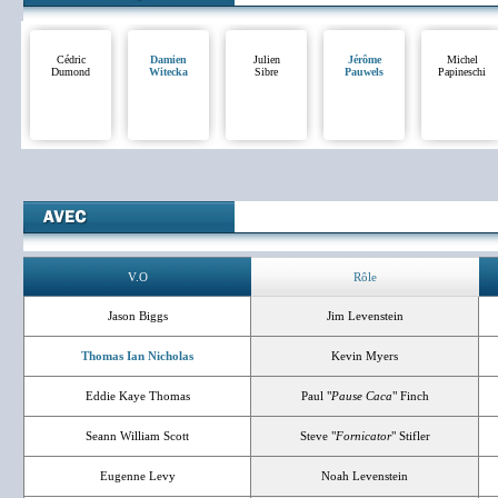
Cédric
Damien
Julien
Jérôme
Michel
Dumond
Witecka
Sibre
Pauwels
Papineschi
V.O
Rôle
Jason Biggs
Jim Levenstein
Thomas Ian Nicholas
Kevin Myers
Eddie Kaye Thomas
Paul "
Pause Caca
" Finch
Seann William Scott
Steve "
Fornicator
" Stifler
Eugenne Levy
Noah Levenstein