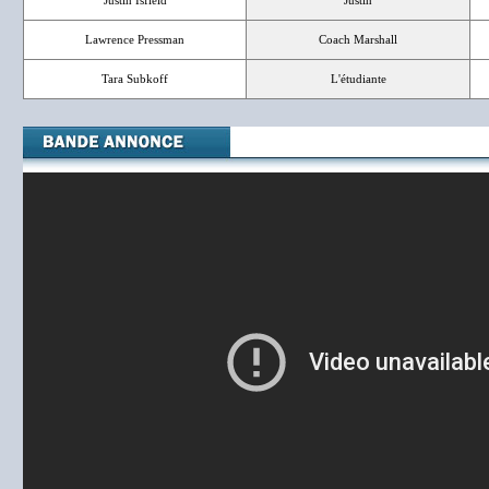
Justin Isfield
Justin
Lawrence Pressman
Coach Marshall
Tara Subkoff
L'étudiante