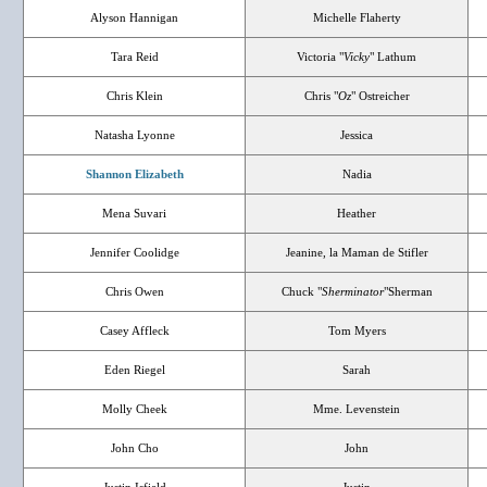
Alyson Hannigan
Michelle Flaherty
Tara Reid
Victoria "
Vicky
" Lathum
Chris Klein
Chris "
Oz
" Ostreicher
Natasha Lyonne
Jessica
Shannon Elizabeth
Nadia
Mena Suvari
Heather
Jennifer Coolidge
Jeanine, la Maman de Stifler
Chris Owen
Chuck "
Sherminator
"Sherman
Casey Affleck
Tom Myers
Eden Riegel
Sarah
Molly Cheek
Mme. Levenstein
John Cho
John