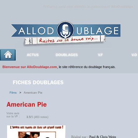
Rejoignez sans plus attendre la communauté
AlloDoublage
!
ACTUS
DOUBLAGES
V.F
V.O
Bienvenue sur AlloDoublage.com
, le site référence du doublage français.
Films
>
American Pie
Votre avis
sur la VF :
3.5
/5 (463 notes)
Réalisé par
: Paul & Chris Weitz