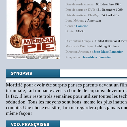
Date de sortie cinéma
: 08 Décembre 1998
Date de sortie en DVD
: 21 Décembre 1999
Date de sortie en Blu-Ray
: 24 Avril 2012
Long Métrage
: Américain
Genre
:
Comédie
Durée
: 01h35
Distributeur Français
: United Iternational Pict
Maison de Doublage
: Dubbing Brothers
Direction Artistique
:
Jean-Marc Pannetier
Adaptation
:
Jean-Marc Pannetier
Mortifié pour avoir été surpris par ses parents devant un fil
terminale, fait un pacte avec sa bande de copains: devenir d
la fac. Il leur reste trois semaines pour utiliser toutes les te
séduction. Tous les moyens sont bons, meme les plus inatten
compte. Une chose est sûre, Jim ne regardera plus jamais un
même façon!