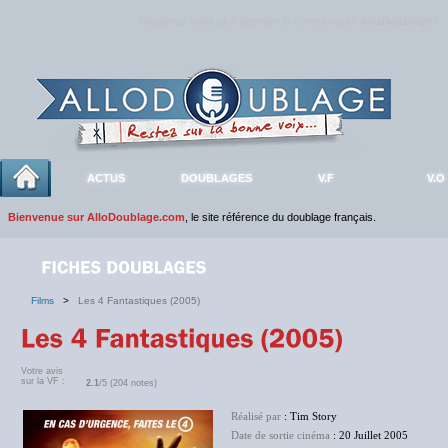
Rejoignez sans plus attendre la communauté
AlloDoublage
!
ACTUS
DOUBLAGES
V.F
V.O
Bienvenue sur AlloDoublage.com
, le site référence du doublage français.
Films
>
Les 4 Fantastiques (2005)
Votre avis
sur la VF :
2.1
/5 (204 notes)
Réalisé par
: Tim Story
Date de sortie cinéma
: 20 Juillet 2005