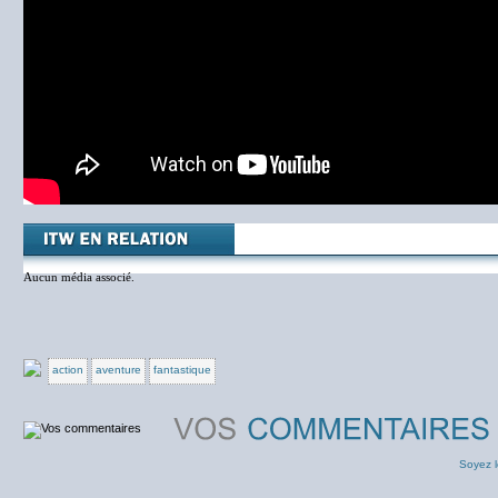
Aucun média associé.
action
aventure
fantastique
Soyez l