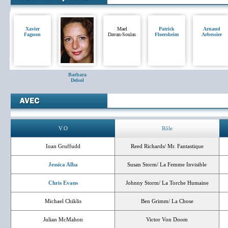
Xavier
Mael
Patrick
Arnaud
Fagnon
Davan-Soulas
Floersheim
Arbessier
Barbara
Delsol
V.O
Rôle
Ioan Gruffudd
Reed Richards/ Mr. Fantastique
Jessica Alba
Susan Storm/ La Femme Invisible
Chris Evans
Johnny Storm/ La Torche Humaine
Michael Chiklis
Ben Grimm/ La Chose
Julian McMahon
Victor Von Doom