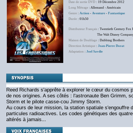
Date de sortie DVD
: 19 Décembre 2012
Long Métrage
: Allemand - Américain
Genre
:
Action
-
Aventure
-
Fantastique
Durée
: 01h50
Distributeur Français
: Twentieth Century Fox 
The Walt Disney Company F
Maison de Doublage
: Dubbing Brothers
Direction Artistique
:
Jean-Pierre Dorat
Adaptation
:
Joel Savdie
Reed Richards s'apprête à explorer le cœur du cosmos p
de nos origines. A ses côtés : l'astronaute Ben Grimm,
Storm et le pilote casse-cou Jimmy Storm.
Au cours de leur mission, la station spatiale s'engouffre
particules radioactives. Les codes génétiques des quatre
altérés à jamais...