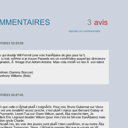
3
avis
Ajouter un commentaire
07/2013 10:33:02
ui double Will Ferrell (une voix franÃ§aise de plus pour lui !).
si mal, mÃªme si je trouve Pauwels est un comÃ©dien auquel les directeurs
gination, Ã l'image d'un Adrien Antoine. Mais cela n'enlÃ¨ve rien Ã son talent
Goodman (Sammy Boscoe)
nthony Williams (Bob)
07/2013 10:27:41
ouvÃ© que celle-ci Ã©tait plutÃ´t soignÃ©e. Pour moi, Bruno Dubernat sur Vince
ls ont une tonalitÃ© assez proche, c'est plutÃ´t mieux que Bernard Gabay et
Puymartin. Lionel Tua sur Owen Wilson, pareil, Ã§a marche bien. Je
lent Eric Legrand doubler Wilson (pour moi c'est lui SA voix franÃ§aise) mais
Mon oncle Charlie.
iculiÃ¨res, les voix des jeunes sont plutÃ´t bien castÃ©es, et au moins Ã§a
x/Alexis Tomassian. Sinon, c'Ã©tait le premier film que je voyais en VF