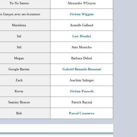
Yo-Yo Santos
Alexandre N'Guyen
n Garçon avec ses écouteurs
Jérôme Wiggins
Marielena
Armelle Gallaud
Sal
Loïc Houdré
Sid
Asto Montcho
Megan
Barbara Delsol
Google Barista
Gabriel Bismuth-Bienaimé
Zach
Joachim Salinger
Kevin
Jérôme Pauwels
Sammy Boscoe
Patrick Raynal
Bob
Pascal Casanova