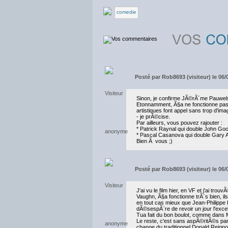
comedie
Posté par
Rob8693 (visiteur) le 06/
Sinon, je confirme JÃ©rÃ´me Pauwels q
Etonnamment, Ã§a ne fonctionne pas 
artistiques font appel sans trop d'ima
- je prÃ©cise.
Par ailleurs, vous pouvez rajouter :
* Patrick Raynal qui double John 
* Pascal Casanova qui double Gary A
Bien Ã vous ;)
Posté par
Rob8693 (visiteur) le 06/
J'ai vu le film hier, en VF et j'ai tr
Vaughn, Ã§a fonctionne trÃ¨s bien, i
en tout cas mieux que Jean-Philippe 
dÃ©sespÃ¨re de revoir un jour l'excel
Tua fait du bon boulot, comme dans 
Le reste, c'est sans aspÃ©ritÃ©s part
change du traditionnel Donald Reignou