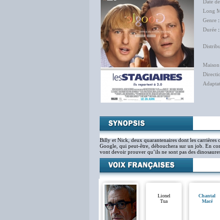
Date d
Long M
Genre
Durée
:
Distrib
The 
Maison
Directi
Adapta
Billy et Nick, deux quarantenaires dont les carrières 
Google, qui peut-être, débouchera sur un job. En compé
vont devoir prouver qu’ils ne sont pas des dinosaur
Lionel
Chantal
Tua
Macé