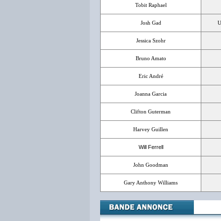
Tobit Raphael
Josh Gad
U
Jessica Szohr
Bruno Amato
Eric André
Joanna Garcia
Clifton Guterman
Harvey Guillen
Will Ferrell
John Goodman
Gary Anthony Williams