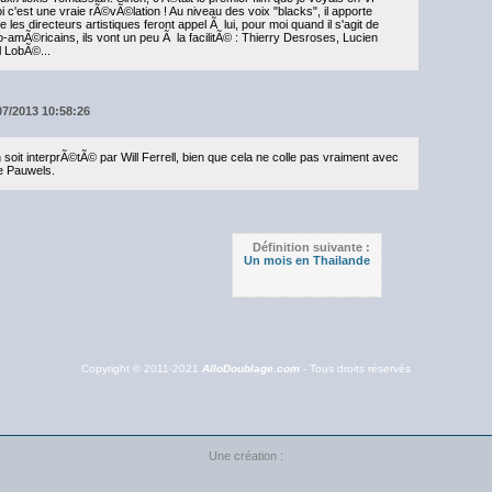
 c'est une vraie rÃ©vÃ©lation ! Au niveau des voix "blacks", il apporte
les directeurs artistiques feront appel Ã lui, pour moi quand il s'agit de
-amÃ©ricains, ils vont un peu Ã la facilitÃ© : Thierry Desroses, Lucien
l LobÃ©...
07/2013 10:58:26
soit interprÃ©tÃ© par Will Ferrell, bien que cela ne colle pas vraiment avec
me Pauwels.
Définition suivante :
Un mois en Thailande
Copyright © 2011-2021
AlloDoublage.com
- Tous droits réservés
Une création :