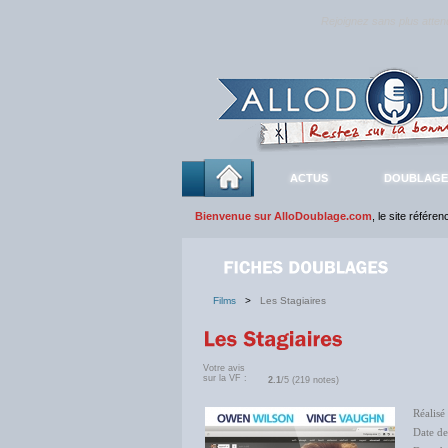
Rejoignez sans plus atte
ACTUS
DOUBLAGE
Bienvenue sur AlloDoublage.com
, le site référe
Films
>
Les Stagiaires
Votre avis
sur la VF :
2.1
/5 (219 notes)
Réalisé
Date de