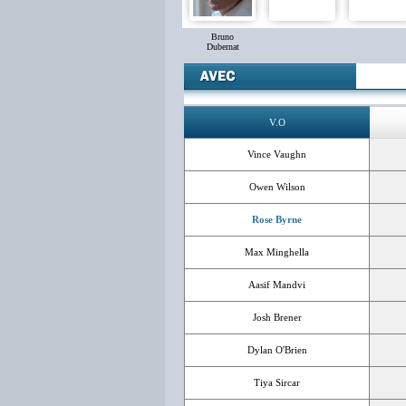
Bruno
Dubernat
V.O
Vince Vaughn
Owen Wilson
Rose Byrne
Max Minghella
Aasif Mandvi
Josh Brener
Dylan O'Brien
Tiya Sircar