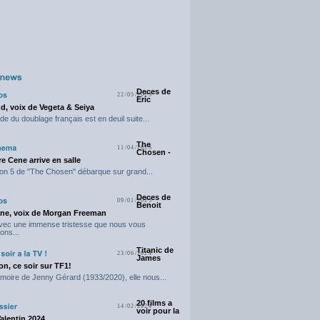
Deces de
22/05/2025
Eric
d, voix de Vegeta & Seiya
e du doublage français est en deuil suite...
The
11/04/2025
Chosen -
e Cene arrive en salle
on 5 de "The Chosen" débarque sur grand...
Deces de
09/01/2025
Benoit
ne, voix de Morgan Freeman
avec une immense tristesse que nous vous
ons...
Titanic de
23/06/2024
James
n, ce soir sur TF1!
moire de Jenny Gérard (1933/2020), elle nous...
20 films a
14/02/2024
voir pour la
Valentin 2024