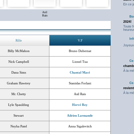
En ce j
Asil
Rais
2024!
Toute l
heureus
Rôle
V.F
Joyeux 
Billy McMahon
Bruno Dubernat
Nick Campbell
Lionel Tua
chambr
À la mé
Dana Sims
Chantal Macé
Graham Hawtrey
Stanislas Forlani
revien
À la mé
Mr. Chetty
Asil Rais
Lyle Spaulding
Hervé Rey
Stewart
Adrien Larmande
Neyha Patel
Anna Sigalevitch