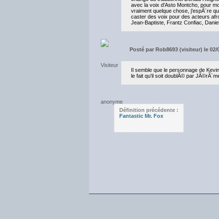
avec la voix d'Asto Montcho, pour moi
vraiment quelque chose, j'espÃ¨re que 
caster des voix pour des acteurs afro
Jean-Baptiste, Frantz Confiac, Danie
Posté par
Rob8693 (visiteur) le 02/
Il semble que le personnage de Kevin 
le fait qu'il soit doublÃ© par JÃ©rÃ´
Définition précédente :
Fantastic Mr. Fox