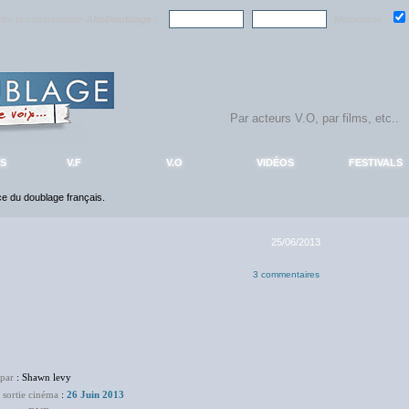
ndre la communauté
AlloDoublage
!
Mémoriser :
S
V.F
V.O
VIDÉOS
FESTIVALS
nce du doublage français.
25/06/2013
3 commentaires
 par
: Shawn levy
 sortie cinéma
:
26 Juin 2013