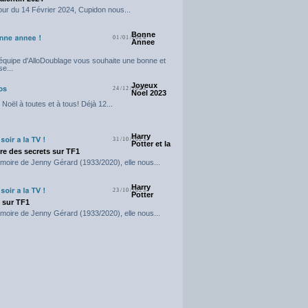
our du 14 Février 2024, Cupidon nous...
Bonne
01/01/2024
Annee
'équipe d'AlloDoublage vous souhaite une bonne et
e...
Joyeux
24/12/2023
Noel 2023
Noël à toutes et à tous! Déjà 12...
Harry
31/10/2023
Potter et la
e des secrets sur TF1
moire de Jenny Gérard (1933/2020), elle nous...
Harry
23/10/2023
Potter
t sur TF1
moire de Jenny Gérard (1933/2020), elle nous...