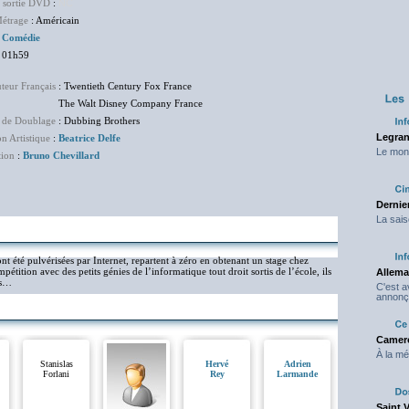
e sortie DVD
:
NC
étrage
: Américain
:
Comédie
 01h59
uteur Français
: Twentieth Century Fox France
Walt Disney Company France
 de Doublage
: Dubbing Brothers
Legran
on Artistique
:
Beatrice Delfe
Le mond
tion
:
Bruno Chevillard
Dernier
La sais
ont été pulvérisées par Internet, repartent à zéro en obtenant un stage chez
tition avec des petits génies de l’informatique tout droit sortis de l’école, ils
Allema
es…
C'est 
annonç
Camero
À la mé
Stanislas
Hervé
Adrien
Forlani
Rey
Larmande
Saint 