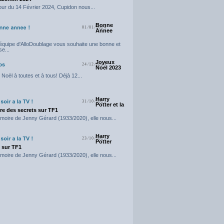
our du 14 Février 2024, Cupidon nous...
Bonne
01/01/2024
Annee
'équipe d'AlloDoublage vous souhaite une bonne et
e...
Joyeux
24/12/2023
Noel 2023
Noël à toutes et à tous! Déjà 12...
Harry
31/10/2023
Potter et la
e des secrets sur TF1
moire de Jenny Gérard (1933/2020), elle nous...
Harry
23/10/2023
Potter
t sur TF1
moire de Jenny Gérard (1933/2020), elle nous...