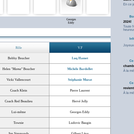
En ce j
Georges
2024!
Eddy
Toute l
heureus
Joyeux 
Rôle
V.F
Bobby Boucher
Luq Hamet
chambr
Helen "
Mama
" Boucher
Michèle Bardollet
À la mé
Vicki Vallencourt
Stéphanie Murat
revien
Coach Klein
Pierre Laurent
À la mé
Coach Red Beaulieu
Hervé Jolly
Lui-même
Georges Eddy
Townie
Ludovic Baugin
Jim Simmonds
Gilbert Lévy