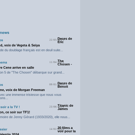
Deces de
22/05/2025
Eric
d, voix de Vegeta & Seiya
e du doublage français est en deuil suite...
The
11/04/2025
Chosen -
e Cene arrive en salle
on 5 de "The Chosen" débarque sur grand...
Deces de
09/01/2025
Benoit
ne, voix de Morgan Freeman
avec une immense tristesse que nous vous
ons...
Titanic de
23/06/2024
James
n, ce soir sur TF1!
moire de Jenny Gérard (1933/2020), elle nous...
20 films a
14/02/2024
voir pour la
Valentin 2024