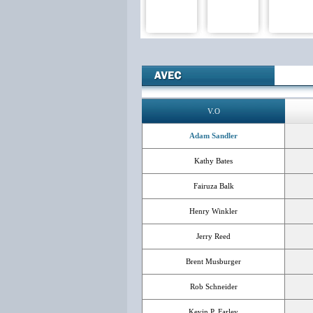
V.O
Adam Sandler
Kathy Bates
Fairuza Balk
Henry Winkler
Jerry Reed
Brent Musburger
Rob Schneider
Kevin P. Farley