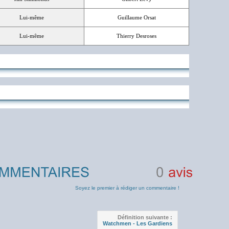
Lui-même
Guillaume Orsat
Lui-même
Thierry Desroses
0
avis
Soyez le premier à rédiger un commentaire !
Définition suivante :
Watchmen - Les Gardiens