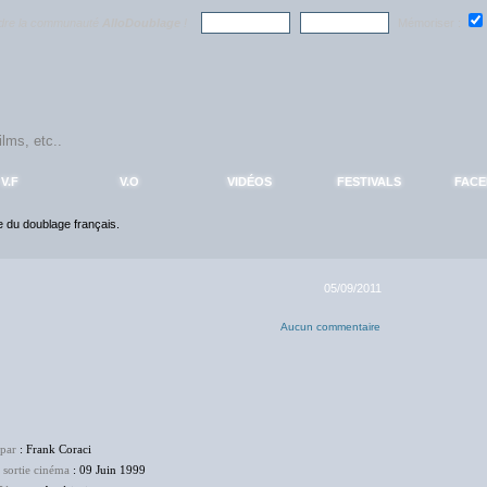
ndre la communauté
AlloDoublage
!
Mémoriser :
V.F
V.O
VIDÉOS
FESTIVALS
FAC
ce du doublage français.
05/09/2011
Aucun commentaire
 par
: Frank Coraci
 sortie cinéma
: 09 Juin 1999