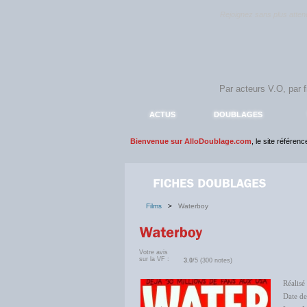
Rejoignez sans plus atte
ACTUS
DOUBLAGES
Bienvenue sur AlloDoublage.com
, le site référen
Films
>
Waterboy
Votre avis
sur la VF :
3.0
/5 (300 notes)
Réalisé
Date de