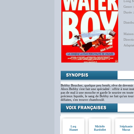
Long M
Genre
Durée
:
Distrib
The 
Maison
Directi
Adapta
Ala
Bobby Boucher, quelque peu benêt, rêve de devenir fo
Alors Bobby s'est fait une spécialité : offrir à tout i
pas de mal à une mouche et garde le sourire en toute
précieux liquide, le sang de Bobby ne fait qu'un tou
défaites, s'en trouve chamboulé.
Luq
Michèle
Stéphanie
Hamet
Bardollet
Murat