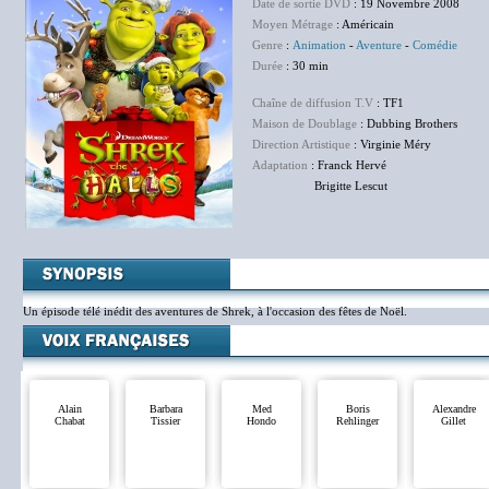
Date de sortie DVD
: 19 Novembre 2008
Moyen Métrage
: Américain
Genre
:
Animation
-
Aventure
-
Comédie
Durée
: 30 min
Chaîne de diffusion T.V
: TF1
Maison de Doublage
: Dubbing Brothers
Direction Artistique
: Virginie Méry
Adaptation
: Franck Hervé
Brigitte Lescut
Un épisode télé inédit des aventures de Shrek, à l'occasion des fêtes de Noël.
Alain
Barbara
Med
Boris
Alexandre
Chabat
Tissier
Hondo
Rehlinger
Gillet