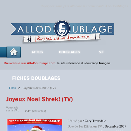
Rejoignez sans plus attendre la communauté
AlloDoublage
!
ACTUS
DOUBLAGES
V.F
Bienvenue sur AlloDoublage.com
, le site référence du doublage français.
Films
>
Joyeux Noel Shrek! (TV)
Votre avis
sur la VF :
2.4
/5 (230 notes)
Réalisé par
: Gary Trousdale
Date de 1er Diffusion TV
: Décembre 2007