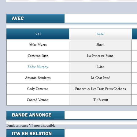
V.O
Rôle
Mike Myers
Shrek
Cameron Diaz
La Princesse Fiona
Eddie Murphy
L'âne
Antonio Banderas
Le Chat Potté
Cody Cameron
Pinocchio/ Les Trois Petits Cochons
Conrad Vernon
'Tit Biscuit
Bande annonce VF non disponible.