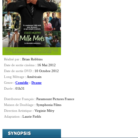
Réalisé par
: Brian Robbins
Date de sortie cinéma
: 16 Mai 2012
Date de sortie DVD
: 10 Octobre 2012
Long Métrage
: Américain
Genre
:
Comédie
-
Drame
Durée
: 01h31
Distributeur Français
: Paramount Pictures France
Maison de Doublage
: Symphonia Films
Direction Artistique
:
Virginie Méry
Adaptation
:
Laurie Fields