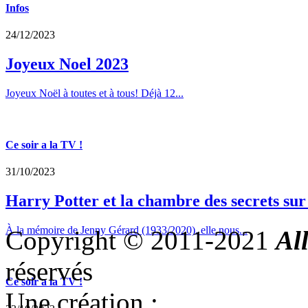
Infos
24/12/2023
Joyeux Noel 2023
Joyeux Noël à toutes et à tous! Déjà 12...
Ce soir a la TV !
31/10/2023
Harry Potter et la chambre des secrets su
À la mémoire de Jenny Gérard (1933/2020), elle nous...
Copyright © 2011-2021
Al
réservés
Ce soir a la TV !
Une création :