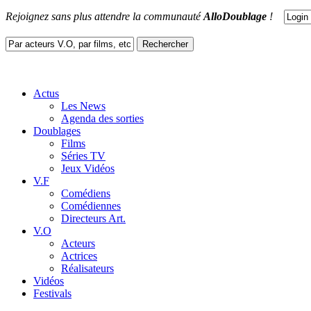
Rejoignez sans plus attendre la communauté
AlloDoublage
!
Actus
Les News
Agenda des sorties
Doublages
Films
Séries TV
Jeux Vidéos
V.F
Comédiens
Comédiennes
Directeurs Art.
V.O
Acteurs
Actrices
Réalisateurs
Vidéos
Festivals