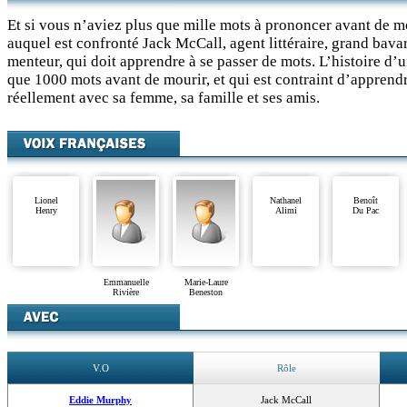
Et si vous n’aviez plus que mille mots à prononcer avant de mo
auquel est confronté Jack McCall, agent littéraire, grand bava
menteur, qui doit apprendre à se passer de mots. L’histoire d’
que 1000 mots avant de mourir, et qui est contraint d’appren
réellement avec sa femme, sa famille et ses amis.
Lionel
Nathanel
Benoît
Henry
Alimi
Du Pac
Emmanuelle
Marie-Laure
Rivière
Beneston
V.O
Rôle
Eddie Murphy
Jack McCall