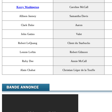
Kerry Washington
Caroline McCall
Allison Janney
Samantha Davis
Clark Duke
Aaron
John Gatins
Valet
Robert LeQuang
Client du Starbucks
Lennie Loftin
Robert Gilmore
Ruby Dee
Annie McCall
Alain Chabat
Christian Léger de la Touffe